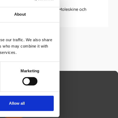
 Almanacksförlaget, Filofax, Moleskine och
About
se our traffic. We also share
ers who may combine it with
 services.
Marketing
 och godkänner att
gsmaterial som
Allow all