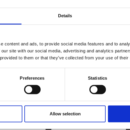
alenderkungen finns veckokalendrar från bland annat Burde,
Details
tturm.
e content and ads, to provide social media features and to analy
 our site with our social media, advertising and analytics partn
 provided to them or that they’ve collected from your use of their
Preferences
Statistics
Nyhetsbrev
 min mailadress bekräftar jag att jag vill ha Kalenderkungens nyhetsbrev
n behandlar mina personuppgifter för att kunna skicka marknadsförin
anpassats till mig enligt Kalenderkungens
personuppgiftspolicy
.
Allow selection
Din e-post