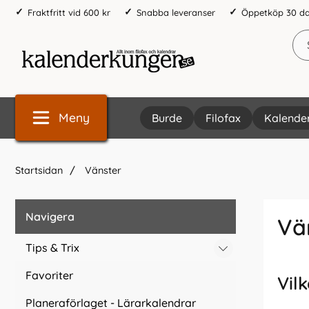
Fraktfritt vid 600 kr
Snabba leveranser
Öppetköp 30 d
Meny
Burde
Filofax
Kalende
Startsidan
Vänster
Navigera
Vä
Tips & Trix
Favoriter
Vil
Planeraförlaget - Lärarkalendrar