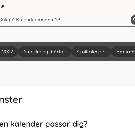
agar
r 2027
Anteckningsböcker
Skolkalender
Varumä
nster
ken kalender passar dig?