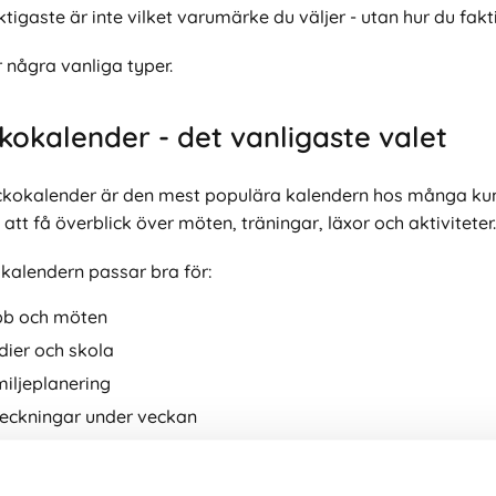
ktigaste är inte vilket varumärke du väljer - utan hur du fa
 några vanliga typer.
kokalender - det vanligaste valet
ckokalender är den mest populära kalendern hos många kunde
 att få överblick över möten, träningar, läxor och aktiviteter.
kalendern passar bra för:
bb och möten
dier och skola
iljeplanering
eckningar under veckan
nering för både jobb och privat
 väljer en A5 kalender eftersom den storleken ger bra balan