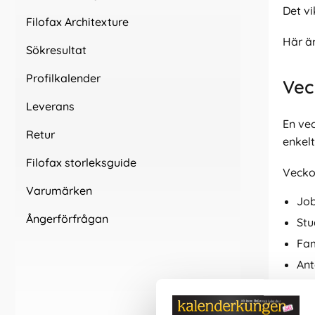
Det vi
Filofax Architexture
Här är
Sökresultat
Profilkalender
Vec
Leverans
En ve
Retur
enkelt
Filofax storleksguide
Vecko
Varumärken
Jo
Ångerförfrågan
Stu
Fam
Ant
Pla
Många