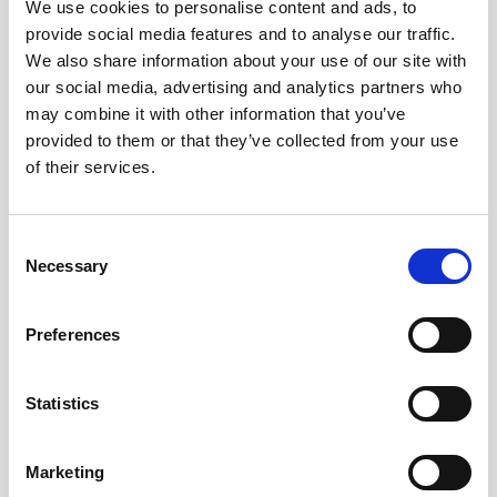
We use cookies to personalise content and ads, to
Köp
Köp
provide social media features and to analyse our traffic.
We also share information about your use of our site with
our social media, advertising and analytics partners who
may combine it with other information that you’ve
provided to them or that they’ve collected from your use
of their services.
Consent
Necessary
Selection
Preferences
Filofax Norfolk Personal
Filofax Norfolk Personal
Lavender
Sage
Statistics
1299 kr
1299 kr
Marketing
Köp
Köp