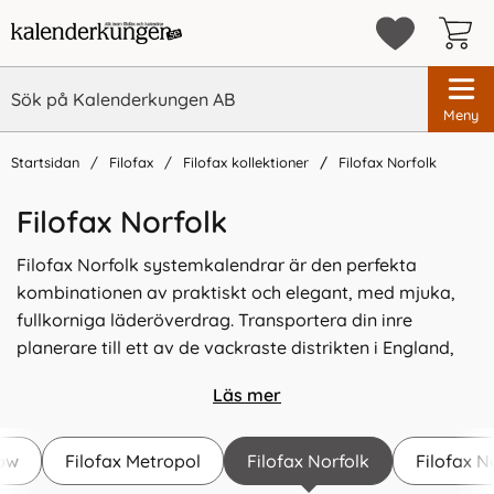
Meny
Startsidan
Filofax
Filofax kollektioner
Filofax Norfolk
Filofax Norfolk
Filofax Norfolk systemkalendrar är den perfekta
kombinationen av praktiskt och elegant, med mjuka,
fullkorniga läderöverdrag. Transportera din inre
planerare till ett av de vackraste distrikten i England,
inspirerat av Norfolks vackra landsbygd och charmiga
Läs mer
städer. Dessa systemkalendrar finns i olika färger och
storlekar.
ow
Filofax Metropol
Filofax Norfolk
Filofax 
Se alla våra Filofax kollektioner här!