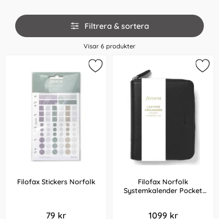
Hoppa
Filtrera & sortera
över
filtersektionen
Visar
6
produkter
Filofax Stickers Norfolk
Filofax Norfolk
Systemkalender Pocket
Compact Zip Black
79 kr
1099 kr