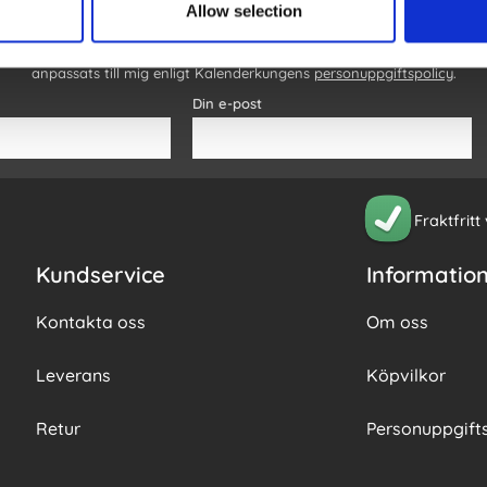
Allow selection
 min mailadress bekräftar jag att jag vill ha Kalenderkungens nyhetsbrev
n behandlar mina personuppgifter för att kunna skicka marknadsförin
anpassats till mig enligt Kalenderkungens
personuppgiftspolicy
.
Din e-post
Fraktfritt
Kundservice
Informatio
Kontakta oss
Om oss
Leverans
Köpvilkor
Retur
Personuppgifts