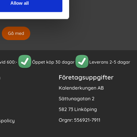
Allow all
 och godkänner att
gsmaterial som
 vid 600:-
Öppet köp 30 dagar
Leverans 2-5 dagar
n
Företagsuppgifter
Kalenderkungen AB
Sättunagatan 2
582 73 Linköping
Orgnr: 556921-7911
policy