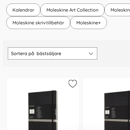
Kalendrar
Moleskine Art Collection
Moleskin
Moleskine skrivtillbehör
Moleskine+
Hoppa
över
Sortera på
bästsäljare
filtersektionen