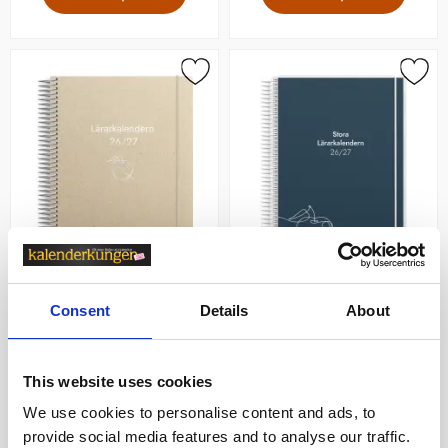
Lärarkalendern horisontell
Stora Lärarkalendern 2026-
Consent
Details
About
2026-2027
2027
149 kr
189 kr
This website uses cookies
We use cookies to personalise content and ads, to
Köp
Köp
provide social media features and to analyse our traffic.