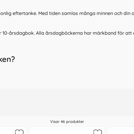
rsonlig eftertanke. Med tiden samlas många minnen och din an
 10-årsdagbok. Alla årsdagböckerna har märkband för att en
ken?
nder tycker det är alldeles lagom att ha 5-år i taget. Me
 över åren.
 största kalenderproducent. Men även från Paperstyle som 
Visar
46
produkter
 många år du behöver beror lite på hur mycket du vill kunna 