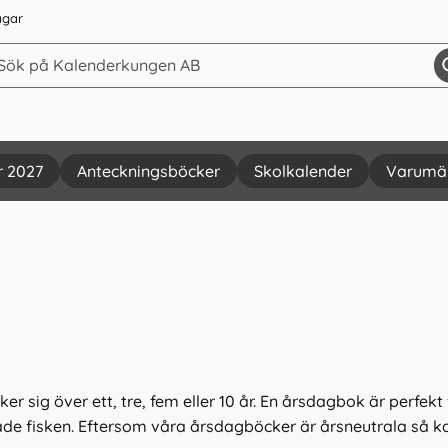
agar
r 2027
Anteckningsböcker
Skolkalender
Varumä
er sig över ett, tre, fem eller 10 år. En årsdagbok är perf
ade fisken. Eftersom våra årsdagböcker är årsneutrala så k