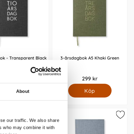
ok - Transparent Black
3-årsdagbok A5 Khaki Green
299 kr
299 kr
Köp
Köp
About
se our traffic. We also share
ers who may combine it with