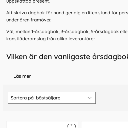
uppskattad present.
Att skriva dagbok för hand ger dig en liten stund för pe
under åren framöver.
Välj mellan 1-årsdagbok, 3-årsdagbok, 5-årsdagbok eller
konstläderomslag från olika leverantörer.
Vilken är den vanligaste årsdagbo
5-årsdagboken är den mest sålda årsdagboken. Många ku
Läs mer
plats för att kunna skriva men samtidigt få en överblick
Vilka tillverkare har ni på årsdagböckerna
Hoppa
över
Sortera på
bästsäljare
Vi årsdagböcker från Burde Publishing som är Sverigest
filtersektionen
Men även från Rationella media.
Ska jag välja 1-år, 3-år, 5-år eller 10 årsdagbok?
Den vanligaste årsdagboken är
5-årsdagboken
. Men hur