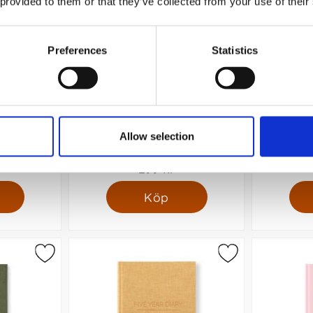
 provided to them or that they’ve collected from your use of their
Preferences
Statistics
gh Linen
3-årsdagbok A5 Textile Denim
3-årsdagbo
Allow selection
299 kr
Köp