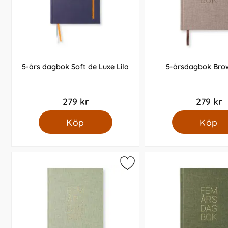
5-års dagbok Soft de Luxe Lila
5-årsdagbok Bro
279 kr
279 kr
Köp
Köp