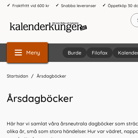
Fraktfritt vid 600 kr
Snabba leveranser
Öppetköp 30 d
Meny
Burde
Filofax
Kalende
Startsidan
Årsdagböcker
Årsdagböcker
Här har vi samlat våra årsneutrala dagböcker som sträck
olika år, små som stora händelser. Hur var vädret, napp