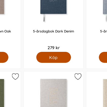
wn Oak
5-årsdagbok Dark Denim
5-å
279 kr
Köp