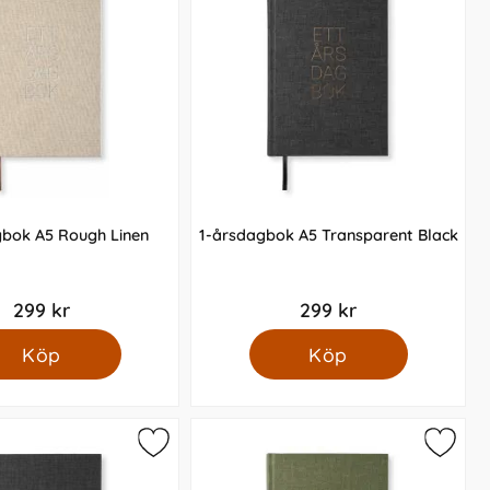
gbok A5 Rough Linen
1-årsdagbok A5 Transparent Black
299 kr
299 kr
Köp
Köp