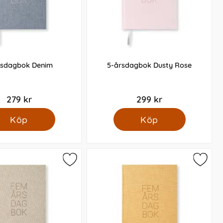
rsdagbok Denim
5-årsdagbok Dusty Rose
279 kr
299 kr
Köp
Köp