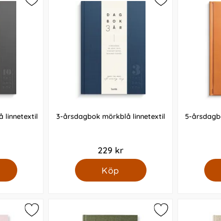
inte skrivit årsdagbok tidigare så kanske börja med en 5-år
öckerna
agboksnoteringar håller år efter år.
dagbok
linnetextil
3-årsdagbok mörkblå linnetextil
5-årsdagb
en 6 mars så står det vem/vilka som har namnsdag men du skr
m visar hur uppslaget ser du upplägget är.
229 kr
Köp