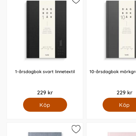
det är induvidellt vad som passar just dig bäst. Har du 
Är det syrafritt papper i årsdagb
Ja det är syrafritt papper i våra årsdagböcker. Så dina d
Vad menar ni med årsneutral års
1-årsdagbok svart linnetextil
10-årsdagbok mörkgrå 
Om vi tar en fem års dagbok som exempel. Till exempel d
veckodag det är. På varje årsdagbok så har du en bild so
229 kr
229 kr
Köp
Köp