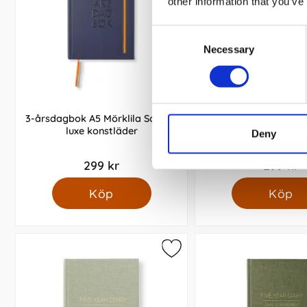
other information that you’ve
Consent
Necessary
Selection
3-årsdagbok A5 Mörklila Soft de
3-årsdagbok A5 Rou
luxe konstläder
Deny
299 kr
299 kr
Köp
Köp