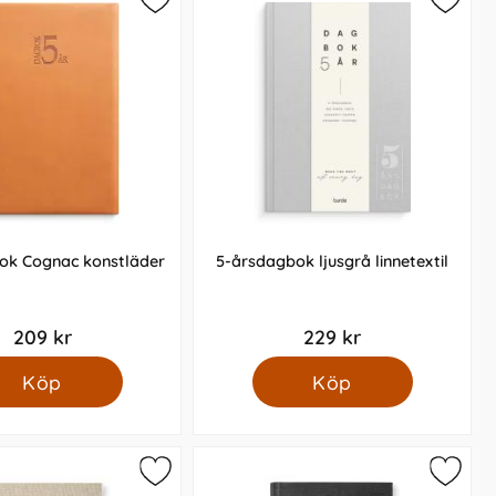
sdagbok och kom fram till vad som passar dig bäst.
ok Cognac konstläder
5-årsdagbok ljusgrå linnetextil
iver själv in vilket år det gäller och även vilken
209 kr
229 kr
Köp
Köp