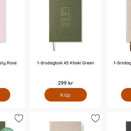
sty Rose
1-årsdagbok A5 Khaki Green
1-årsda
299 kr
Köp