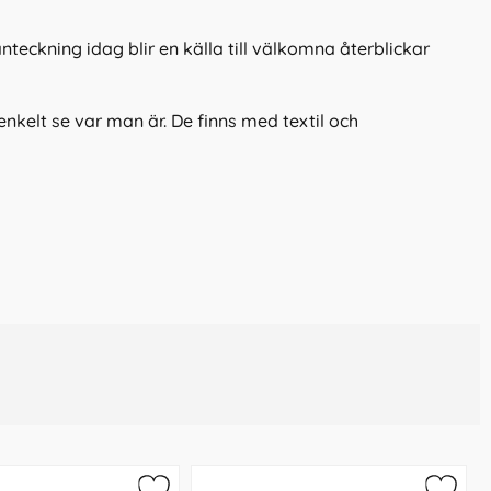
teckning idag blir en källa till välkomna återblickar
kelt se var man är. De finns med textil och
d en 5-årsdagbok tycker många att det är lagom med
har många olika färger och väldigt snygga årsdagböcker.
skriva samt hur många år du vill få en översikt över. Så