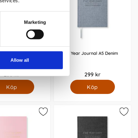
 services.
Marketing
k A5 Transparent Black
5 Year Journal A5 Denim
Allow all
299 kr
299 kr
Köp
Köp