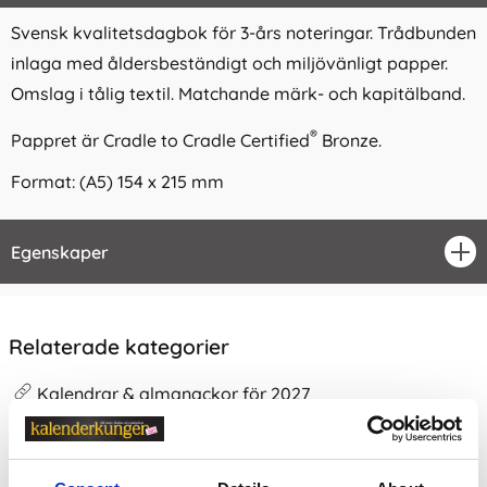
Svensk kvalitetsdagbok för 3-års noteringar. Trådbunden
inlaga med åldersbeständigt och miljövänligt papper.
Omslag i tålig textil. Matchande märk- och kapitälband.
®
Pappret är Cradle to Cradle Certified
Bronze.
Format: (A5) 154 x 215 mm
Egenskaper
öpp
Relaterade kategorier
Kalendrar & almanackor för 2027
Kalendrar & almanackor för 2027 /
Årsdagböcker
Årsdagböcker