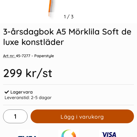
Indexflikar och Frixion clicker
1
/
3
5-årsdagbok Dark Denim
svart
3-årsdagbok A5 Mörklila Soft de
55 kr/st
279 kr/st
luxe konstläder
Köp
Köp
Art nr:
45-7277
- Paperstyle
299 kr
/st
Lagervara
Leveranstid:
2-5 dagar
Lägg i varukorg