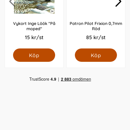
Vykort Inge Löök "På
Patron Pilot Frixion 0,7mm
moped"
Röd
15 kr/st
85 kr/st
Köp
Köp