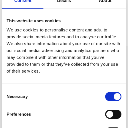
Consent
Details
About
Kalendrar & almanackor för 2027 /
Kalender A5
This website uses cookies
Prishistorik
We use cookies to personalise content and ads, to
provide social media features and to analyse our traffic.
Lägsta pris senaste 30 dagarna är 299 kr (2026-08-08)
We also share information about your use of our site with
our social media, advertising and analytics partners who
Andra tittade även på
may combine it with other information that you’ve
provided to them or that they’ve collected from your use
of their services.
Consent
Necessary
Selection
Preferences