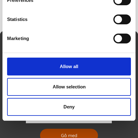
Preferences
Statistics
Marketing
Nyhetsbrev
Genom att fylla i min mailadress bekräftar jag att jag vill ha
Kalenderkungens nyhetsbrev och godkänner att Kalenderkungen
behandlar mina personuppgifter för att kunna skicka
Allow all
marknadsföringsmaterial som anpassats till mig enligt
Kalenderkungens
personuppgiftspolicy
.
Allow selection
Ditt namn
Deny
Din e-post