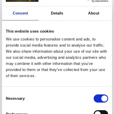
Consent
Details
About
This website uses cookies
We use cookies to personalise content and ads, to
Kuvert C4 50st fukthäftande
provide social media features and to analyse our traffic.
bruna
We also share information about your use of our site with
our social media, advertising and analytics partners who
99 kr
may combine it with other information that you’ve
provided to them or that they’ve collected from your use
Köp
of their services.
Consent
Necessary
Selection