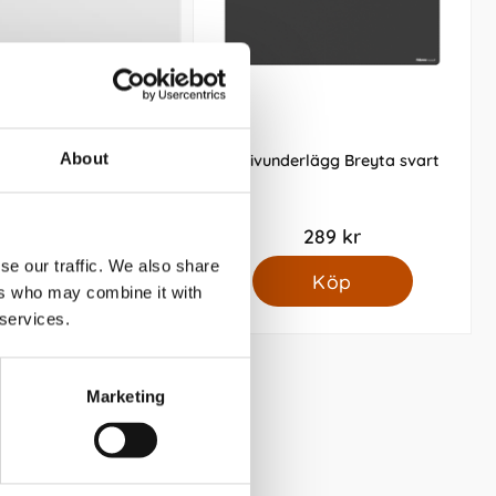
About
erlägg Blomster med
Skrivunderlägg Breyta svart
ender för 2026
169 kr
289 kr
se our traffic. We also share
Köp
Köp
ers who may combine it with
 services.
Marketing