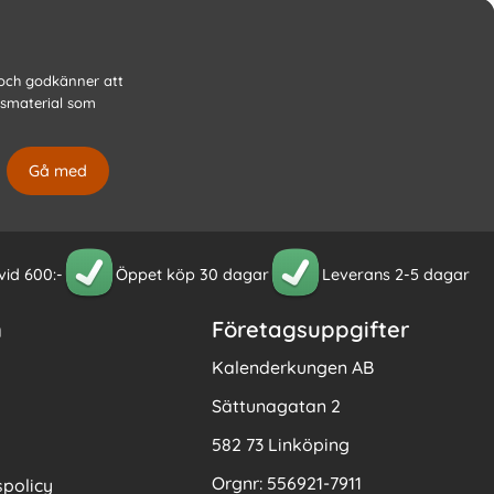
 och godkänner att
gsmaterial som
 vid 600:-
Öppet köp 30 dagar
Leverans 2-5 dagar
n
Företagsuppgifter
Kalenderkungen AB
Sättunagatan 2
582 73 Linköping
Orgnr: 556921-7911
policy