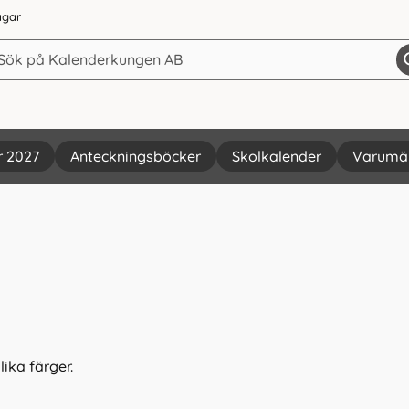
agar
r 2027
Anteckningsböcker
Skolkalender
Varumä
g
ika färger.