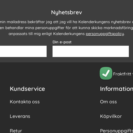
Nyhetsbrev
 min mailadress bekräftar jag att jag vill ha Kalenderkungens nyhetsbrev
n behandlar mina personuppgifter för att kunna skicka marknadsförin
anpassats till mig enligt Kalenderkungens
personuppgiftspolicy
.
Din e-post
Fraktfritt
Kundservice
Informatio
Kontakta oss
Om oss
Leverans
Köpvilkor
Retur
Personuppgifts