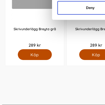
Deny
Skrivunderlägg Breyta grå
Skrivunderlägg Br
289 kr
289 kr
Köp
Köp