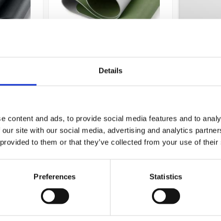
Details
g 90x43cm
KOZO Skrivunderlägg 90x43cm
Skrivund
Grön/Grå
kal
329 kr
e content and ads, to provide social media features and to analy
Köp
 our site with our social media, advertising and analytics partn
 provided to them or that they’ve collected from your use of their
Preferences
Statistics