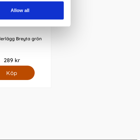
Allow all
derlägg Breyta grön
289 kr
Köp