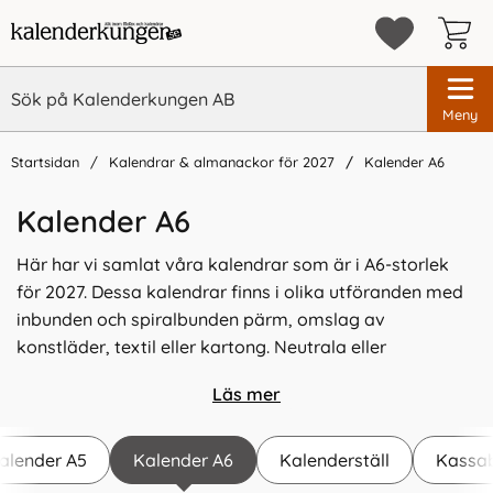
Meny
Startsidan
Kalendrar & almanackor för 2027
Kalender A6
Kalender A6
Här har vi samlat våra kalendrar som är i A6-storlek
för 2027. Dessa kalendrar finns i olika utföranden med
inbunden och spiralbunden pärm, omslag av
konstläder, textil eller kartong. Neutrala eller
designade omslag samt med olika kalenderinlagor. Allt
Läs mer
för att du ska hitta den kalender som faller dig i
smaken samt utifrån dina behov.
alender A5
Kalender A6
Kalenderställ
Kassab