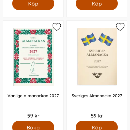
Köp
Köp
Kalendrarna för 2027 kommer gå att beställa från maj
månad. Första leveransen av 2027 års kalendrar
kommer i mitten av juni. Alla kalendrar för 2027 ska
finnas på lager i slutet av augusti.
Vanliga almanackan 2027
Sveriges Almanacka 2027
59 kr
59 kr
Boka
Köp