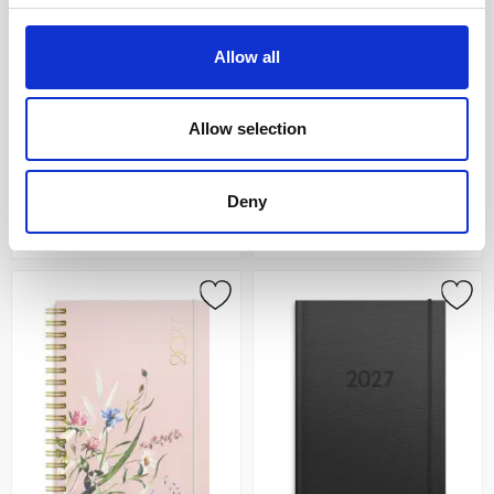
Allow all
Kalender Letts Memo A6
Kalender Life Planner 2027
Svart 2026
Essentials A6
Allow selection
159 kr
179 kr
Deny
Köp
Boka