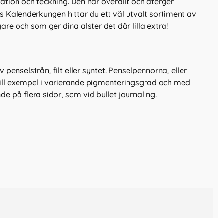
stration och teckning. Den når överallt och återger
os Kalenderkungen hittar du ett väl utvalt sortiment av
e och som ger dina alster det där lilla extra!
nselstrån, filt eller syntet. Penselpennorna, eller
 till exempel i varierande pigmenteringsgrad och med
på flera sidor, som vid bullet journaling.
en vanlig penselpenna medan penselpennan som fylls
Många gillar att doppmomentet, som annars
r bokstavligen en konst. Att hitta rätt redskap är också en
t ger kunskap och gör att du sedan kan maxa ditt