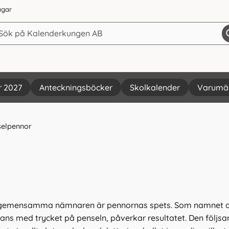
agar
r 2027
Anteckningsböcker
Skolkalender
Varumä
selpennor
 gemensamma nämnaren är pennornas spets. Som namnet avsl
mans med trycket på penseln, påverkar resultatet. Den följs