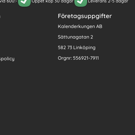
 vid 600:-
Öppet köp 30 dagar
Leverans 2-5 dagar
n
Företagsuppgifter
Kalenderkungen AB
Sättunagatan 2
582 73 Linköping
Orgnr: 556921-7911
policy