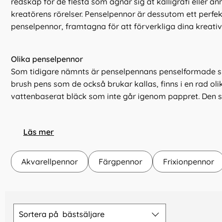
redskap för de flesta som ägnar sig åt kalligrafi eller ann
kreatörens rörelser. Penselpennor är dessutom ett perfekt
penselpennor, framtagna för att förverkliga dina kreativ
Olika penselpennor
Som tidigare nämnts är penselpennans penselformade spets
brush pens som de också brukar kallas, finns i en rad o
vattenbaserat bläck som inte går igenom pappret. Den si
Vissa penselpennor kan fyllas med flytande färg eller 
med vatten används som en pensel. Penselpennor som f
Läs mer
uppkommer i arbetet med vatten, bläck eller akvarell, ute
Akvarellpennor
Färgpennor
Frixionpennor
Att hitta rätt penselpennor
Att ägna sig åt kalligrafi eller annat visuellt skrivande, b
Hoppa
konst och kräver sitt experimenterande. Prova dig fram 
över
Sortera på
bästsäljare
uttryck med penselpennor som är perfekta för just dig.
filtersektionen