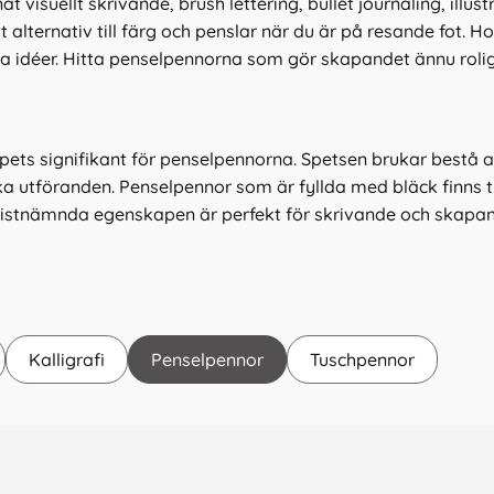
at visuellt skrivande, brush lettering, bullet journaling, illu
 alternativ till färg och penslar när du är på resande fot. H
a idéer. Hitta penselpennorna som gör skapandet ännu roligar
 signifikant för penselpennorna. Spetsen brukar bestå av pe
lika utföranden. Penselpennor som är fyllda med bläck finns
stnämnda egenskapen är perfekt för skrivande och skapande 
vatten. Penselpennor som kan fyllas med färg används som 
ylls med vatten kan kombineras med olika pigmentfärger. 
blir.
Kalligrafi
Penselpennor
Tuschpennor
rush lettering, bullet journaling, illustration eller teckning ä
bland olika varumärken, tjocklekar och hårdhetsgrader – de