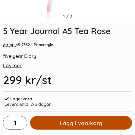
Indexflikar och Frixion clicker
1
/
3
5-årsdagbok Brown Oak
svart
5 Year Journal A5 Tea Rose
55 kr/st
279 kr/st
Art nr:
45-7552
- Paperstyle
Köp
Köp
five year Diary
Läs mer
299 kr
/st
Lagervara
Leveranstid:
2-5 dagar
Lägg i varukorg