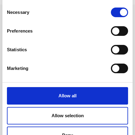
Consent
Necessary
Selection
Andra tittade även på
Preferences
Statistics
Marketing
Allow all
10-årsdagbok - Rough
5 Year Journal A5
Linen
Transparent black
Allow selection
299 kr/st
299 kr/st