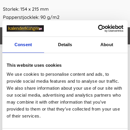
Storlek: 154 x 215 mm
Papperstjocklek: 90 g/m2
Egenskaper
öpp
Consent
Details
About
Relaterade kategorier
This website uses cookies
Kalendrar & almanackor för 2027 /
Årsdagböcker
We use cookies to personalise content and ads, to
provide social media features and to analyse our traffic.
Årsdagböcker
We also share information about your use of our site with
Kalendrar & almanackor för 2027 /
Kalender A5
our social media, advertising and analytics partners who
may combine it with other information that you’ve
provided to them or that they’ve collected from your use
Prishistorik
of their services.
Lägsta pris senaste 30 dagarna är 299 kr (2026-08-09)