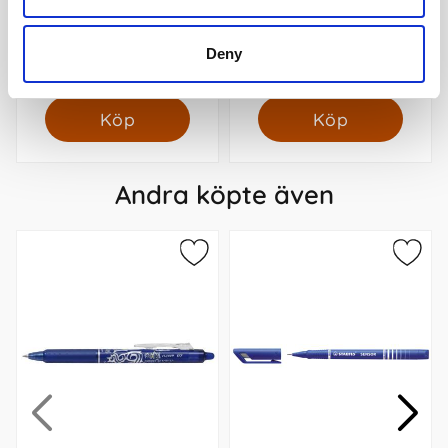
Filofax Stickers Norfolk
Filofax A5 linjerade blad
gula (14,8x21cm)
Deny
79 kr/st
95 kr/st
Köp
Köp
Andra köpte även