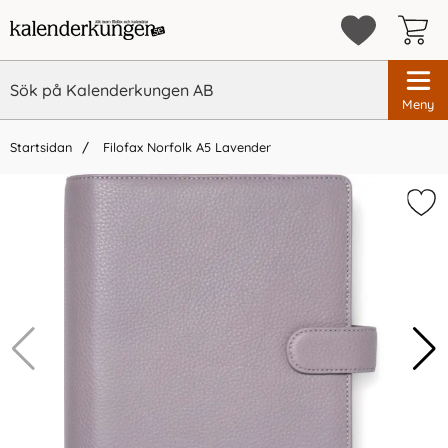
Meny
Startsidan
Filofax Norfolk A5 Lavender
×
Glöm inte att köpa till din kalender