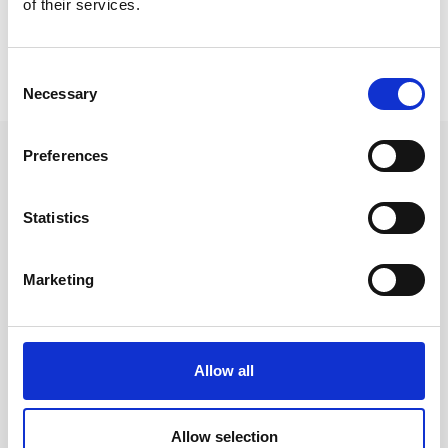
of their services.
Prishistorik
Consent
Necessary
Lägsta pris senaste 30 dagarna är 1890 kr (2026-08-06)
Selection
Andra tittade även på
Preferences
Statistics
Marketing
Allow all
Allow selection