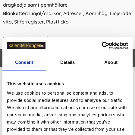
dragkedja samt pennhållare.
Blanketter:
Linjal/markör, Adresser, Kom ihåg, Linjerade
vita, Sifferregister, Plastficka
Kalenderinlaga ingår ej
Egenskaper
öpp
Consent
Details
About
Relaterade kategorier
This website uses cookies
We use cookies to personalise content and ads, to
Filofax
provide social media features and to analyse our traffic.
We also share information about your use of our site with
Filofax /
Filofax A5
our social media, advertising and analytics partners who
Filofax /
Filofax kollektioner
may combine it with other information that you’ve
provided to them or that they’ve collected from your use
Filofax / Filofax kollektioner /
Filofax Norfolk