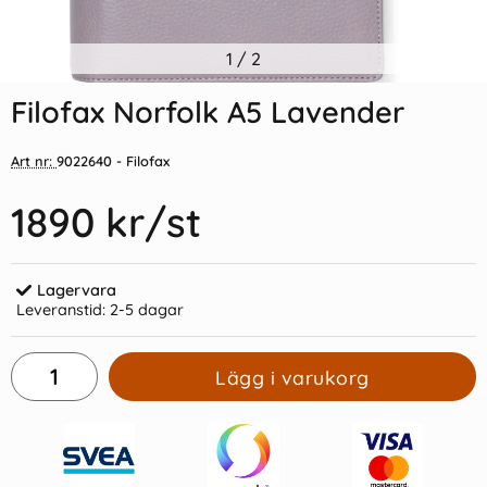
Filofax Årsplan A5 2028
1
/
2
Business kalendersats 2027
(14,8x21cm)
(Hålad)
Filofax Norfolk A5 Lavender
89 kr/st
169 kr/st
Art nr:
9022640
- Filofax
Köp
Köp
1890 kr
/st
Lagervara
Leveranstid:
2-5 dagar
Lägg i varukorg