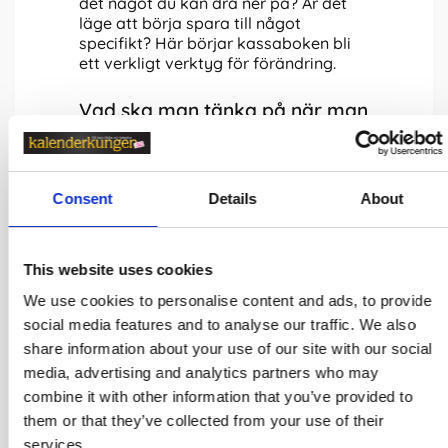
det något du kan dra ner på? Är det
läge att börja spara till något
specifikt? Här börjar kassaboken bli
ett verkligt verktyg för förändring.
Vad ska man tänka på när man
köper en kassabok?
Att
välja rätt kassabok
handlar om
Consent
Details
About
mer än bara ta första bästa.
Kassaboken ska passa ditt
användningsområde, din arbetsstil
This website uses cookies
och dina rutiner. Här är fyra viktiga
We use cookies to personalise content and ads, to provide
faktorer att tänka igenom - med tips
social media features and to analyse our traffic. We also
som hjälper dig att välja rätt från
share information about your use of our site with our social
början.
media, advertising and analytics partners who may
combine it with other information that you’ve provided to
Syftet - privat, förening eller
them or that they’ve collected from your use of their
företag?
services.