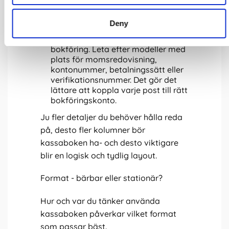
osv. Det ger tydlig insyn vid
redovisning.
Deny
För företag bör du välja en
kassabok som tillåter detaljerad
bokföring. Leta efter modeller med
plats för momsredovisning,
kontonummer, betalningssätt eller
verifikationsnummer. Det gör det
lättare att koppla varje post till rätt
bokföringskonto.
Ju fler detaljer du behöver hålla reda
på, desto fler kolumner bör
kassaboken ha- och desto viktigare
blir en logisk och tydlig layout.
Format - bärbar eller stationär?
Hur och var du tänker använda
kassaboken påverkar vilket format
som passar bäst.