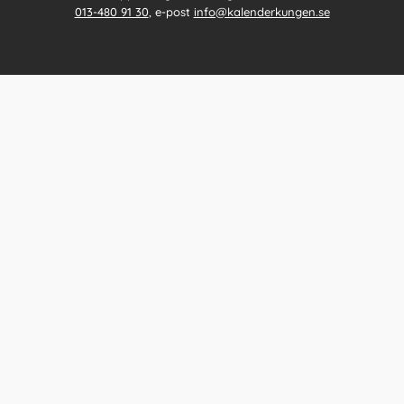
013-480 91 30
, e-post
info@kalenderkungen.se