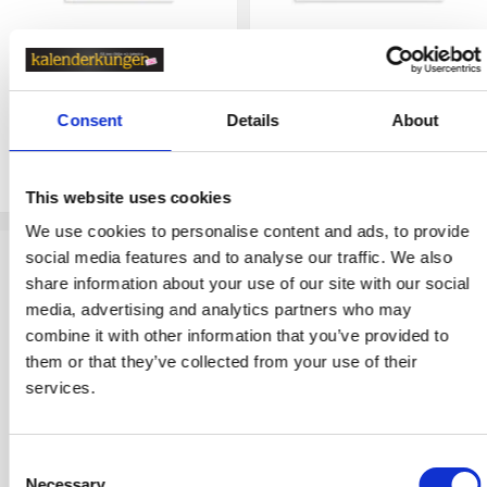
Familjekalender Elsa Beskow
Familjekalender Black and
2027
white A4 2027
155 kr
129 kr
Consent
Details
About
Boka
Boka
This website uses cookies
We use cookies to personalise content and ads, to provide
social media features and to analyse our traffic. We also
Veckokalender
share information about your use of our site with our social
media, advertising and analytics partners who may
combine it with other information that you’ve provided to
En
veckokalender
är en av de
them or that they’ve collected from your use of their
vanligaste kalendrarna. Med
services.
veckokalender menar vi en kalender
som har en vecka per uppslag. Så du
får hela veckan på ett uppslag. De
Consent
allra flesta kalendrarna har detta
Necessary