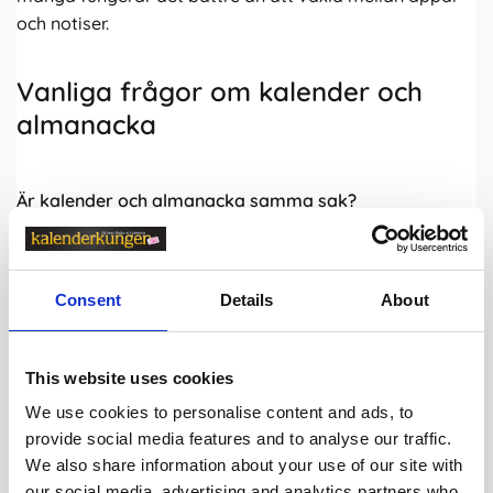
och notiser.
Vanliga frågor om kalender och
almanacka
Är kalender och almanacka samma sak?
I dag används orden nästan som synonymer. Historiskt
innehöll almanackor mer information som namnsdagar
Consent
Details
About
och astronomisk data, medan kalender främst syftade
på datumöversikt. Men idag är det ingen skillnad när
man pratar om
kalender
eller
almanacka
.
This website uses cookies
Vad är bäst - veckokalender eller månadsöversikt?
We use cookies to personalise content and ads, to
provide social media features and to analyse our traffic.
Det beror på hur du planerar. Veckalender passar
We also share information about your use of our site with
bättre för mer detaljerad vardagsplanering medan
our social media, advertising and analytics partners who