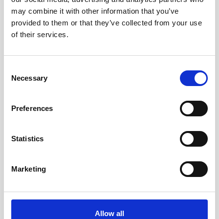
månadsöversikt ger snabb överblick över längre
may combine it with other information that you’ve
perioder.
provided to them or that they’ve collected from your use
of their services.
Vilken kalender passar en familj bäst?
En
familjekalender
med flera kolumner brukar vara
Consent
Necessary
enklast när flera personer behöver samordna
Selection
aktiviteter och tider.
Preferences
Finns kalender 2027 redan nu?
Många kalendrar kommer redan i juni månad medan
Statistics
resterande ska komma i slutet av augusti.
Marketing
Allow all