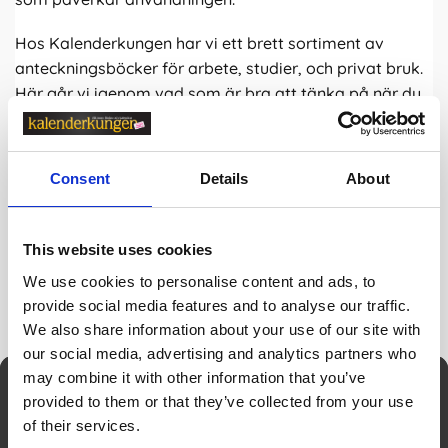
Hos Kalenderkungen har vi ett brett sortiment av
anteckningsböcker för arbete, studier, och privat bruk.
Här går vi igenom vad som är bra att tänka på när du
ska välja rätt anteckningsbok.
Consent
Details
About
This website uses cookies
We use cookies to personalise content and ads, to
provide social media features and to analyse our traffic.
We also share information about your use of our site with
our social media, advertising and analytics partners who
may combine it with other information that you’ve
Nyhetsbrev
provided to them or that they’ve collected from your use
of their services.
Genom att fylla i min mailadress bekräftar jag att jag vill ha