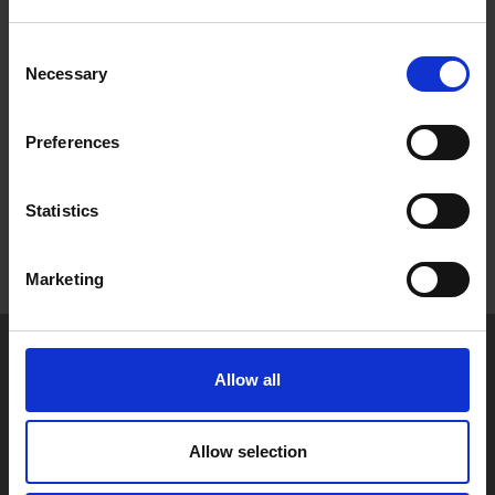
Kalenderkungens nyhetsbrev och godkänner att Kalenderkungen
behandlar mina personuppgifter för att kunna skicka
marknadsföringsmaterial som anpassats till mig enligt
Consent
Kalenderkungens
personuppgiftspolicy
.
Necessary
Selection
Ditt namn
Preferences
Din e-post
Statistics
Marketing
Allow all
Allow selection
Fraktfritt vid 600:-