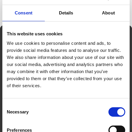
Consent
Details
About
This website uses cookies
Nyhetsbrev
We use cookies to personalise content and ads, to
Genom att fylla i min mailadress bekräftar jag att jag vill ha
provide social media features and to analyse our traffic.
Kalenderkungens nyhetsbrev och godkänner att Kalenderkungen
We also share information about your use of our site with
behandlar mina personuppgifter för att kunna skicka
our social media, advertising and analytics partners who
marknadsföringsmaterial som anpassats till mig enligt
Kalenderkungens
personuppgiftspolicy
.
may combine it with other information that you’ve
provided to them or that they’ve collected from your use
Ditt namn
of their services.
Din e-post
Consent
Necessary
Selection
Preferences