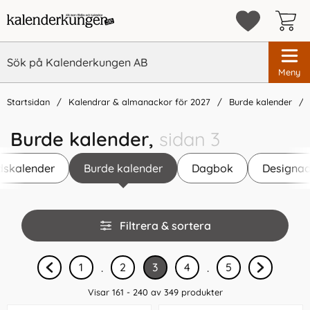
Meny
Startsidan
Kalendrar & almanackor för 2027
Burde kalender
Burde kalender,
sidan 3
dskalender
Burde kalender
Dagbok
Designad
Hoppa
Filtrera & sortera
över
filtersektionen
1
2
3
4
5
.
.
Visar 161 - 240 av
349
produkter