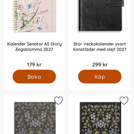
Kalender Senator A5 Story
Stor Veckokalender svart
Ängsblomma 2027
konstläder med slejf 2027
179 kr
299 kr
Boka
Köp