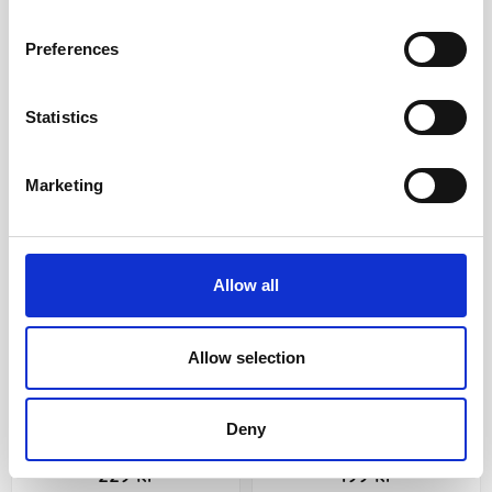
159 kr
85 kr
Köp
Köp
Preferences
Statistics
Marketing
Allow all
Allow selection
Veckokalendern svart skinn
VIP-kalendern 2027
2027
Deny
229 kr
199 kr