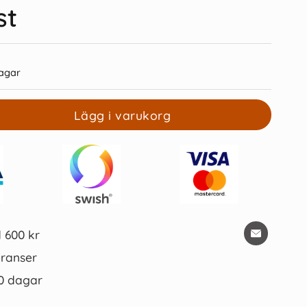
st
agar
Lägg i varukorg
026 Stor Plankalender
Stor Bordskalender med flik 2026
spiralbunden
69 kr/st
39 kr/st
Köp
Köp
d 600 kr
ranser
0 dagar