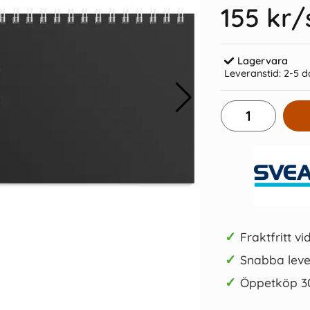
155 kr
/
Lagervara
Leveranstid:
2-5 d
or 2026
Liten Bordskalender Elegant 2026
Kalender 2
49 kr/st
Köp
✓
Fraktfritt vi
✓
Snabba leve
✓
Öppetköp 3