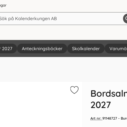
agar
r 2027
Anteckningsböcker
Skolkalender
Varumä
Vi rekommenderar
Bordsal
2027
Art nr:
91148727
- Bur