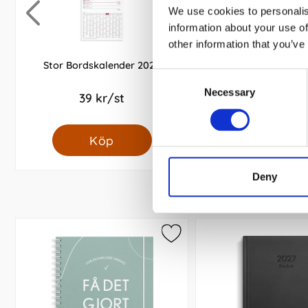
We use cookies to personalis
information about your use of
other information that you’ve
Stor Bordskalender 2027
Kalender 2027 Stor P
Consent
spiralbunde
Necessary
Selection
39 kr/st
69 kr/st
Köp
Köp
Deny