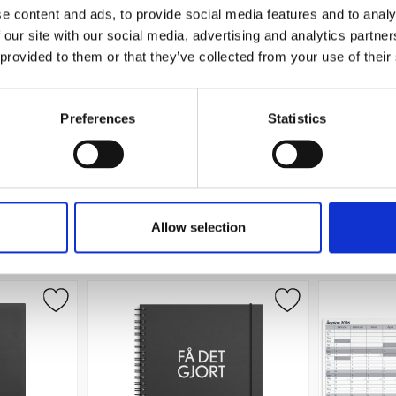
e content and ads, to provide social media features and to analy
 our site with our social media, advertising and analytics partn
 provided to them or that they’ve collected from your use of their
lankalender
Veckokalendern Humor 2027
Musmatta 
n
Preferences
Statistics
159 kr/st
Köp
Allow selection
Andra köpte även