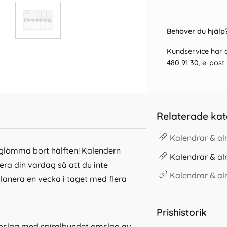
Behöver du hjälp?
Kundservice har ö
480 91 30
, e-post
Relaterade kat
Kalendrar & a
 glömma bort hälften! Kalendern
Kalendrar & a
rera din vardag så att du inte
Kalendrar & a
 planera en vecka i taget med flera
Prishistorik
pslag med spiralbundet omslag av