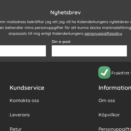
Nyhetsbrev
 min mailadress bekräftar jag att jag vill ha Kalenderkungens nyhetsbrev
n behandlar mina personuppgifter för att kunna skicka marknadsförin
anpassats till mig enligt Kalenderkungens
personuppgiftspolicy
.
Din e-post
Fraktfritt
Kundservice
Informatio
Kontakta oss
Om oss
Leverans
Köpvilkor
Retur
Personuppgifts