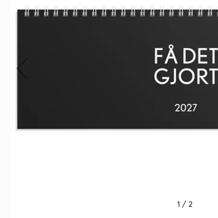
Indexflikar och Frixion clicker svart
Väggkalender Col
55 kr/st
159 kr/st
Köp
Köp
1
/
2