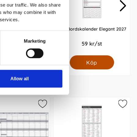
se our traffic. We also share
ers who may combine it with
 services.
med månadsblock 2027
Stor Bordskalender Elegant 2027
Marketing
129 kr/st
59 kr/st
Köp
Köp
Allow all