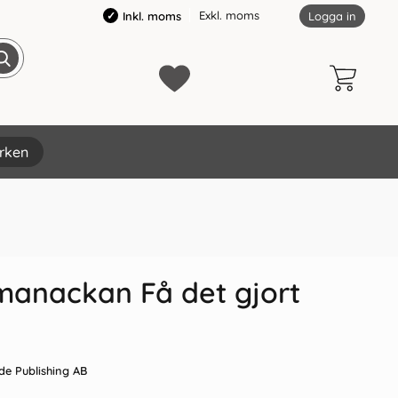
Exkl. moms
Inkl. moms
Logga in
rken
×
manackan Få det gjort
de Publishing AB