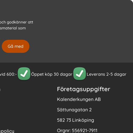
 och godkänner att
gsmaterial som
 vid 600:-
Öppet köp 30 dagar
Leverans 2-5 dagar
n
Företagsuppgifter
Kalenderkungen AB
Sättunagatan 2
582 73 Linköping
Orgnr: 556921-7911
policy