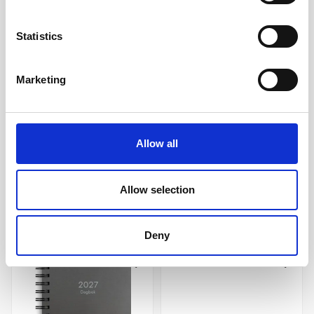
Statistics
Marketing
Kalender 2027 Stor
Kalender 2027 Stor
Plankalender spiralbunden
Plankalender Elegant
69 kr/st
95 kr/st
Allow all
Köp
Köp
Allow selection
Andra köpte även
Deny