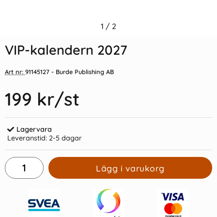
Indexflikar och Frixion clicker
1
/
2
Kulpenna Frixion Clicker blå
svart
VIP-kalendern 2027
55 kr/st
39 kr/st
Art nr:
91145127
- Burde Publishing AB
Köp
Köp
199 kr
/st
Lagervara
Leveranstid:
2-5 dagar
Lägg i varukorg