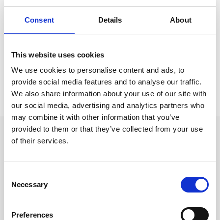
Kalendrar & almanackor för 2027 /
Veckokalender
Consent
Details
About
Kalendrar & almanackor för 2027 /
Kontorskalender
Kalendrar & almanackor för 2027 /
Burde kalender
This website uses cookies
We use cookies to personalise content and ads, to
provide social media features and to analyse our traffic.
Prishistorik
We also share information about your use of our site with
Lägsta pris senaste 30 dagarna är 199 kr (2026-08-08)
our social media, advertising and analytics partners who
may combine it with other information that you’ve
provided to them or that they’ve collected from your use
Andra tittade även på
of their services.
Consent
Necessary
Selection
Preferences