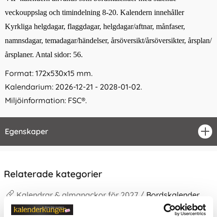
veckouppslag och timindelning 8-20. Kalendern innehåller
Kyrkliga helgdagar, flaggdagar, helgdagar/aftnar, månfaser,
namnsdagar, temadagar/händelser, årsöversikt/årsöversikter, årsplan/
årsplaner. Antal sidor: 56.
Format: 172x530x15 mm.
Kalendarium: 2026-12-21 - 2028-01-02.
Miljöinformation: FSC®.
Egenskaper
öpp
Relaterade kategorier
Kalendrar & almanackor för 2027 /
Bordskalender
Kalendrar & almanackor för 2027