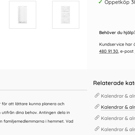
✓
Öppetköp 3
Behöver du hjälp?
Kundservice har ö
480 91 30
, e-post
Relaterade kat
Kalendrar & a
ör att lättare kunna planera och
Kalendrar & a
n utifrån dina behov.
Antingen dela in
Kalendrar & a
utifrån familjemedlemmarna i hemmet. Vad
Kalendrar & a