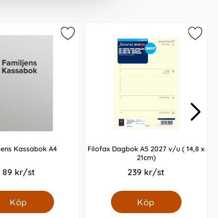
jens Kassabok A4
Filofax Dagbok A5 2027 v/u ( 14,8 x
21cm)
89 kr/st
239 kr/st
Köp
Köp