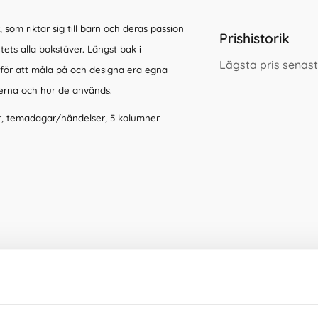
 som riktar sig till barn och deras passion
Prishistorik
tets alla bokstäver. Längst bak i
Lägsta pris senast
 för att måla på och designa era egna
erna och hur de används.
r, temadagar/händelser, 5 kolumner
Andra tittade även på