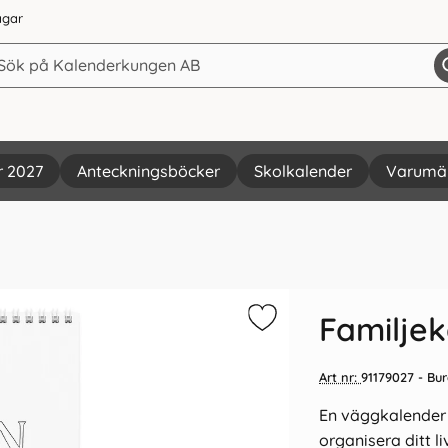
agar
r 2027
Anteckningsböcker
Skolkalender
Varumä
Vi rekommenderar
Familje
Art nr:
91179027
- Bur
En väggkalender 
organisera ditt li