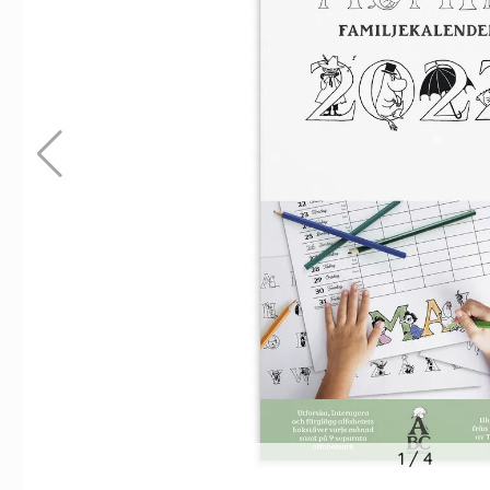
Indexflikar och Frixion clicker svart
Väggkalender Col
55 kr/st
159 kr/st
Köp
Köp
1
/
4