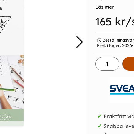
Läs mer
165 kr
/
Beställningsva
Prel. i lager:
2026-
or 2026
Filofax Dagbok Personal Vertikal
Kulpenna 
V/U 2027 (9,5x17,1cm)
129 kr/st
Köp
✓
Fraktfritt vi
✓
Snabba leve