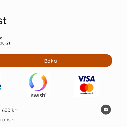
st
ra
08-21
Frixion Clicker svart
Gaffelpärm A4 60mm röd
Boka
39 kr/st
49 kr/st
Köp
Köp
d 600 kr
ranser