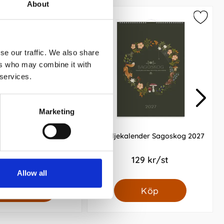
About
se our traffic. We also share
ers who may combine it with
 services.
Marketing
lender Color Blocking
Familjekalender Sagoskog 2027
2027
119 kr/st
129 kr/st
Allow all
Köp
Köp