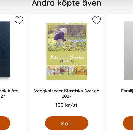
Andra köpte även
bok blått
Väggkalender Klassiska Sverige
Famil
027
2027
155 kr/st
Köp