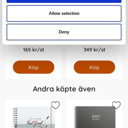
Allow selection
Deny
Stor Veckokalender Eco
Kalender Weekly A5 beige
Line 2027
konstläder 2027
165 kr/st
349 kr/st
Köp
Köp
Andra köpte även