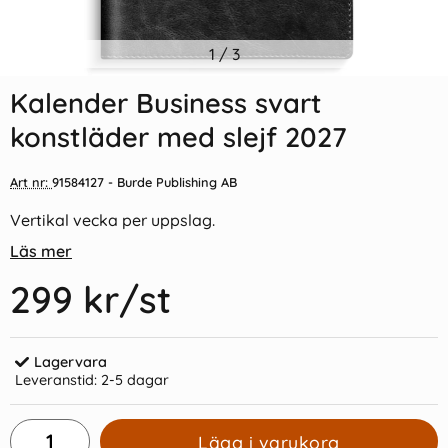
Indexflikar och Frixion clicker
1
/
3
Kalender 2026 Stor
svart
Plankalender spiralbunden
Kalender Business svart
55 kr/st
69 kr/st
konstläder med slejf 2027
Köp
Köp
Art nr:
91584127
- Burde Publishing AB
Vertikal vecka per uppslag.
Läs mer
299 kr
/st
Lagervara
Leveranstid:
2-5 dagar
Lägg i varukorg