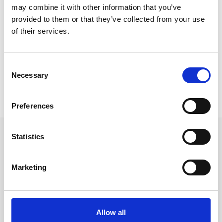
may combine it with other information that you’ve
Kalendrar & almanackor för 2027 /
Veckokalender
provided to them or that they’ve collected from your use
of their services.
Kalendrar & almanackor för 2027 /
Kalender A5
Kalendrar & almanackor för 2027 /
Burde kalender
Consent
Necessary
Selection
Prishistorik
Lägsta pris senaste 30 dagarna är 299 kr (2026-08-09)
Preferences
Andra tittade även på
Statistics
Marketing
Allow all