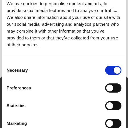
We use cookies to personalise content and ads, to
provide social media features and to analyse our traffic.
We also share information about your use of our site with
our social media, advertising and analytics partners who
may combine it with other information that you’ve
provided to them or that they’ve collected from your use
of their services.
Consent
Necessary
Selection
Nyhetsbrev
Preferences
Genom att fylla i min mailadress bekräftar jag att jag vill ha
Kalenderkungens nyhetsbrev och godkänner att Kalenderkungen
Statistics
behandlar mina personuppgifter för att kunna skicka
marknadsföringsmaterial som anpassats till mig enligt
Kalenderkungens
personuppgiftspolicy
.
Marketing