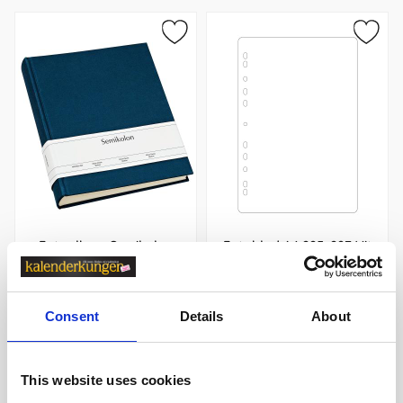
Fotoalbum Semikolon
Fotoblad A4 225x297 Vit
Classic Medium Marine
25-pack
499 kr/st
69 kr/st
Consent
Details
About
Köp
Köp
This website uses cookies