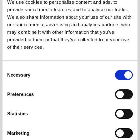
Andra köpte även
We use cookies to personalise content and ads, to
provide social media features and to analyse our traffic.
We also share information about your use of our site with
our social media, advertising and analytics partners who
may combine it with other information that you’ve
provided to them or that they’ve collected from your use
of their services.
Consent
Necessary
Selection
Preferences
Lärarkalendern horisontell
Kalender Study A5 4i1 2026-
2026-2027
2027
149 kr/st
169 kr/st
Statistics
Köp
Köp
Marketing