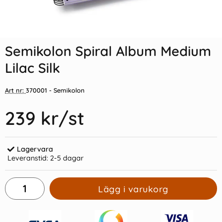
Indexflikar och Frixion clicker
Semikolon Photo Stickers
svart
Semikolon Spiral Album Medium
55 kr/st
59 kr/st
Lilac Silk
Köp
Köp
Art nr:
370001
- Semikolon
239 kr
/st
Lagervara
Leveranstid:
2-5 dagar
Lägg i varukorg