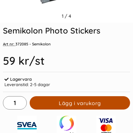
Indexflikar och Frixion clicker
1
/
4
Semikolon Spiral Album
svart
Medium Moss
Semikolon Photo Stickers
55 kr/st
239 kr/st
Art nr:
372085
- Semikolon
Köp
Köp
59 kr
/st
Lagervara
Leveranstid:
2-5 dagar
Lägg i varukorg