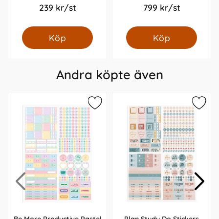
239 kr/st
799 kr/st
Köp
Köp
Andra köpte även
Be More Productive Pastel
Plan Study Do Stickers