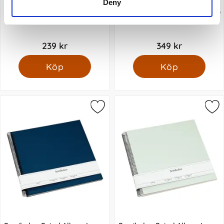
Deny
Semikolon Spiral Album
Semikolon Spiral Album Large
Medium Lilac Silk
cream Black
239 kr
349 kr
Köp
Köp