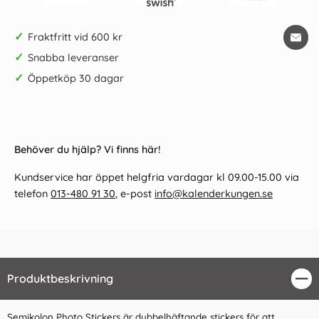
✓
Fraktfritt vid 600 kr
✓
Snabba leveranser
✓
Öppetköp 30 dagar
Behöver du hjälp? Vi finns här!
Kundservice har öppet helgfria vardagar kl 09.00-15.00 via
telefon
013-480 91 30
, e-post
info@kalenderkungen.se
Produktbeskrivning
Stä
Semikolon Photo Stickers är dubbelhäftande stickers för att