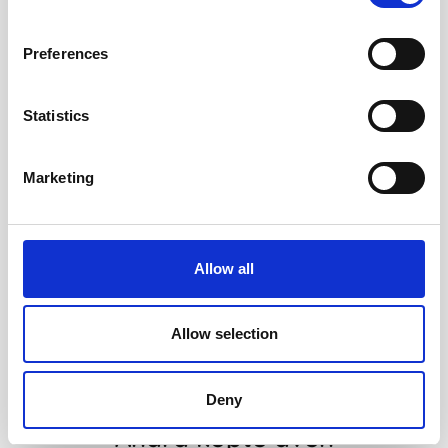
Preferences
Statistics
Marketing
Kalender Veckojournal
Veckojournal kalenderrefill
Allow all
Mörkblå 2027
2027
119 kr/st
109 kr/st
Allow selection
Köp
Köp
Deny
Andra köpte även