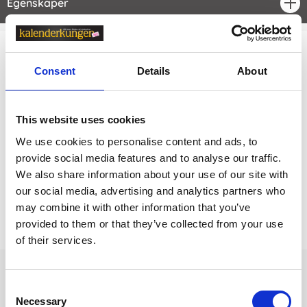
Egenskaper
öpp
Relaterade kategorier
Consent
Details
About
Kalendrar & almanackor för 2027
Kalendrar & almanackor för 2027 /
Bokningskalende
This website uses cookies
r
We use cookies to personalise content and ads, to
Kalendrar & almanackor för 2027 /
Burde kalender
provide social media features and to analyse our traffic.
We also share information about your use of our site with
our social media, advertising and analytics partners who
Prishistorik
may combine it with other information that you’ve
provided to them or that they’ve collected from your use
Lägsta pris senaste 30 dagarna är 229 kr (2026-08-08)
of their services.
Andra tittade även på
Consent
Necessary
Selection