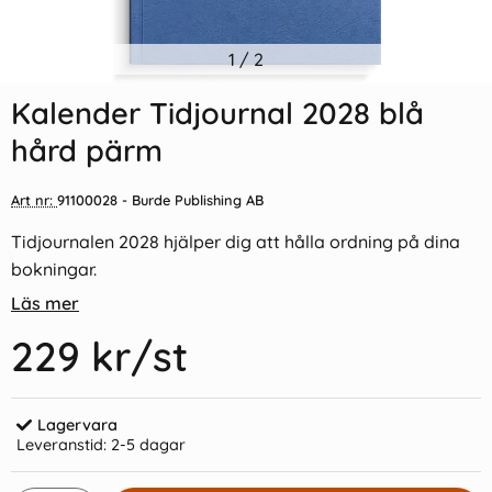
Indexflikar och Frixion clicker
1
/
2
Kalender Tidjournal 2027 blå
svart
hård pärm
Kalender Tidjournal 2028 blå
55 kr/st
219 kr/st
hård pärm
Köp
Köp
Art nr:
91100028
- Burde Publishing AB
Tidjournalen 2028 hjälper dig att hålla ordning på dina
bokningar.
Läs mer
229 kr
/st
Lagervara
Leveranstid:
2-5 dagar