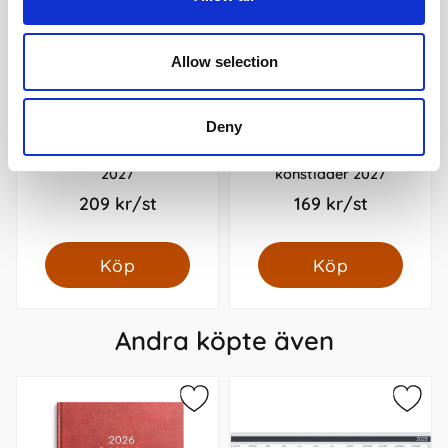
Allow selection
Deny
Diplomat refill kalendersats
Kalender Weekly A5 svart
2027
konstläder 2027
209 kr/st
169 kr/st
Köp
Köp
Andra köpte även