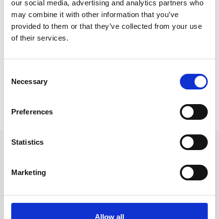
our social media, advertising and analytics partners who
Kalendrar & almanackor för 2027 /
Kontorskalender
may combine it with other information that you’ve
provided to them or that they’ve collected from your use
Kalendrar & almanackor för 2027 /
Kalender A5
of their services.
Kalendrar & almanackor för 2027 /
Veckokalender
Kalendrar & almanackor för 2027 /
Burde kalender
Consent
Necessary
Selection
Prishistorik
Preferences
Lägsta pris senaste 30 dagarna är 399 kr (2026-08-07)
Statistics
Andra tittade även på
Marketing
Allow all