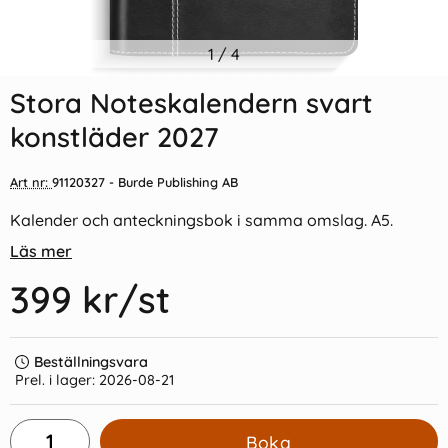
Indexflikar och Frixion clicker
1
/
4
Kalender 2026 Stor
svart
Plankalender spiralbunden
Stora Noteskalendern svart
55 kr/st
69 kr/st
konstläder 2027
Köp
Köp
Art nr:
91120327
- Burde Publishing AB
Kalender och anteckningsbok i samma omslag. A5.
Läs mer
399 kr
/st
Beställningsvara
Prel. i lager:
2026-08-21
Boka