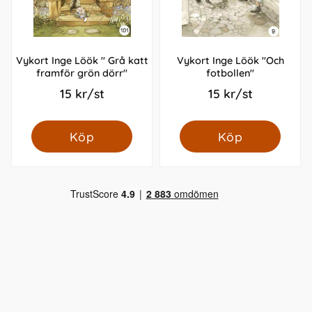
Vykort Inge Löök " Grå katt
Vykort Inge Löök "Och
framför grön dörr"
fotbollen"
15 kr/st
15 kr/st
Köp
Köp