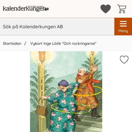
Meny
Startsidan
Vykort Inge Löök "Och rockringarna"
×
Vi rekommenderar