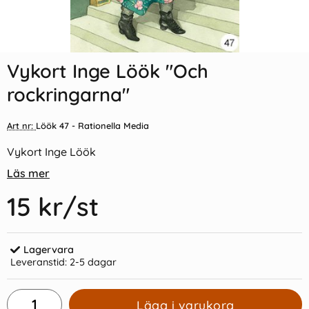
Indexflikar och Frixion clicker
Vykort Inge Löök "På moped"
svart
Vykort Inge Löök "Och
55 kr/st
15 kr/st
rockringarna"
Köp
Köp
Art nr:
Löök 47
- Rationella Media
Vykort Inge Löök
Läs mer
15 kr
/st
Lagervara
Leveranstid:
2-5 dagar
Lägg i varukorg