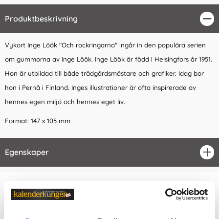
Produktbeskrivning
Stä
Vykort Inge Löök
"Och rockringarna" ingår in den populära serien
om gummorna av Inge Löök. Inge Löök är född i Helsingfors år 1951.
Hon är utbildad till både trädgårdsmästare och grafiker. Idag bor
hon i Pernå i Finland. Inges illustrationer är ofta inspirerade av
hennes egen miljö och hennes eget liv.
Format: 147 x 105 mm
Egenskaper
öpp
Relaterade kategorier
Kort & Kuvert