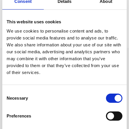
Consent
Details
About
Kort & Kuvert /
Vykort
This website uses cookies
Prishistorik
We use cookies to personalise content and ads, to
provide social media features and to analyse our traffic.
Lägsta pris senaste 30 dagarna är 15 kr (2026-08-07)
We also share information about your use of our site with
our social media, advertising and analytics partners who
Andra tittade även på
may combine it with other information that you’ve
provided to them or that they’ve collected from your use
of their services.
Consent
Necessary
Selection
Preferences