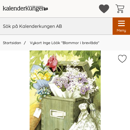
Meny
Startsidan
Vykort Inge Löök "Blommor i brevlåda"
×
Vi rekommenderar