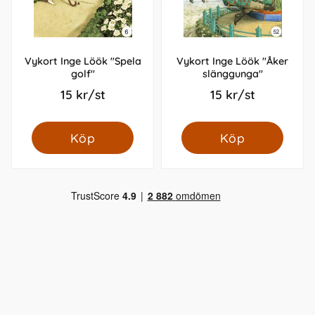
Vykort Inge Löök "Spela
Vykort Inge Löök "Åker
golf"
slänggunga"
15 kr/st
15 kr/st
Köp
Köp