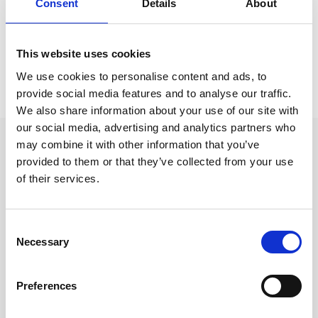
Consent
Details
About
Kort & Kuvert /
Vykort
This website uses cookies
Prishistorik
We use cookies to personalise content and ads, to
provide social media features and to analyse our traffic.
Lägsta pris senaste 30 dagarna är 15 kr (2026-08-06)
We also share information about your use of our site with
our social media, advertising and analytics partners who
Andra tittade även på
may combine it with other information that you’ve
provided to them or that they’ve collected from your use
of their services.
Consent
Necessary
Selection
Preferences