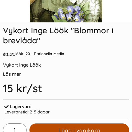
Indexflikar och Frixion clicker
Vykort Inge Löök "På moped"
svart
Vykort Inge Löök "Blommor i
55 kr/st
15 kr/st
brevlåda"
Köp
Köp
Art nr:
löök 120
- Rationella Media
Vykort Inge Löök
Läs mer
15 kr
/st
Lagervara
Leveranstid:
2-5 dagar
Lägg i varukorg