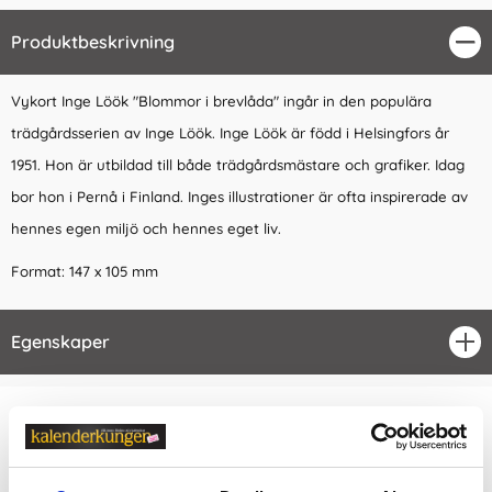
Produktbeskrivning
Stä
Vykort Inge Löök
"Blommor i brevlåda" ingår in den populära
trädgårdsserien av Inge Löök. Inge Löök är född i Helsingfors år
1951. Hon är utbildad till både trädgårdsmästare och grafiker. Idag
bor hon i Pernå i Finland. Inges illustrationer är ofta inspirerade av
hennes egen miljö och hennes eget liv.
Format: 147 x 105 mm
Egenskaper
öpp
Relaterade kategorier
Kort & Kuvert