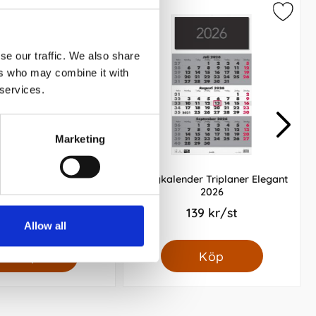
se our traffic. We also share
ers who may combine it with
 services.
Marketing
aturalmanackan 2026
Väggkalender Triplaner Elegant
2026
45 kr/st
139 kr/st
Allow all
Köp
Köp