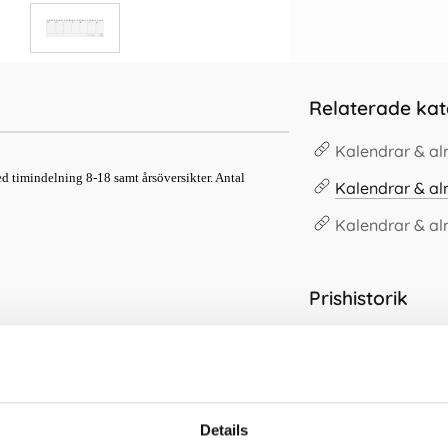
Relaterade kat
Kalendrar & a
timindelning 8-18 samt årsöversikter. Antal
Kalendrar & a
Kalendrar & a
Prishistorik
Lägsta pris senas
Andra köpte även
Details