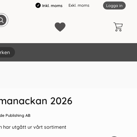
Exkl. moms
Inkl. moms
Logga in
rken
×
manackan 2026
de Publishing AB
 har utgått ur vårt sortiment