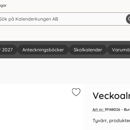
agar
r 2027
Anteckningsböcker
Skolkalender
Varumä
Vi rekommenderar
Veckoal
Art nr:
91148026
- Bur
Tyvärr, produkten