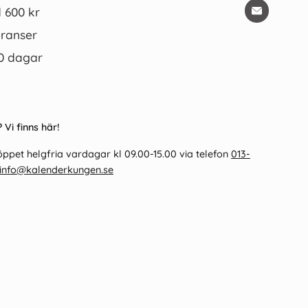
d 600 kr
ranser
0 dagar
llonalmanackan 2026
Kalender 2026 Väggplån med
 Vi finns här!
dagblock Årstiderna
35 kr/st
89 kr/st
ppet helgfria vardagar kl 09.00-15.00 via telefon
013-
info@kalenderkungen.se
Köp
Köp