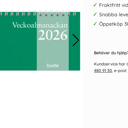
✓
Fraktfritt vi
✓
Snabba leve
✓
Öppetköp 3
er 2026
Kalender 2026 Stor Plankalender
Lilla Ha
Behöver du hjälp?
spiralbunden
69 kr/st
Kundservice har ö
480 91 30
, e-post
Köp