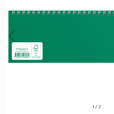
Indexflikar och Frixion clicker svart
Stor Bordskalend
55 kr/st
39 kr/st
Köp
Köp
1
/
2