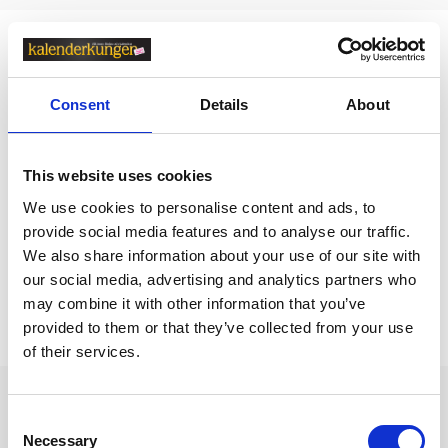
Relaterade kategorier
Kalendrar & almanackor för 2027 / Väggkalender /
F
Consent
Details
About
amiljekalender
Kalendrar & almanackor för 2027
This website uses cookies
Kalendrar & almanackor för 2027 /
Väggkalender
We use cookies to personalise content and ads, to
Kalendrar & almanackor för 2027 /
Burde kalender
provide social media features and to analyse our traffic.
We also share information about your use of our site with
our social media, advertising and analytics partners who
Prishistorik
may combine it with other information that you’ve
provided to them or that they’ve collected from your use
Lägsta pris senaste 30 dagarna är 165 kr (2026-08-07)
of their services.
Andra tittade även på
Consent
Necessary
Selection