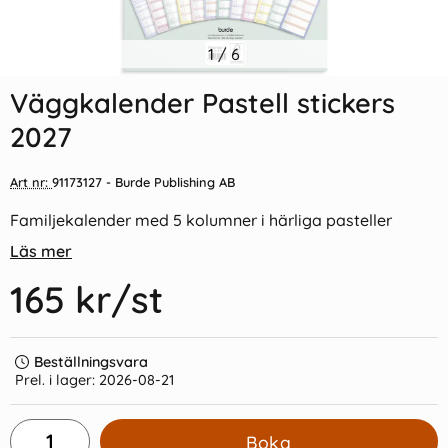
Indexflikar och Frixion clicker
1
/
6
Stabilo Point 88/94 Ljusgrå
svart
Väggkalender Pastell stickers
55 kr/st
14 kr/st
2027
Köp
Köp
Art nr:
91173127
- Burde Publishing AB
Familjekalender med 5 kolumner i härliga pasteller
Läs mer
165 kr
/st
Beställningsvara
Prel. i lager:
2026-08-21
Boka