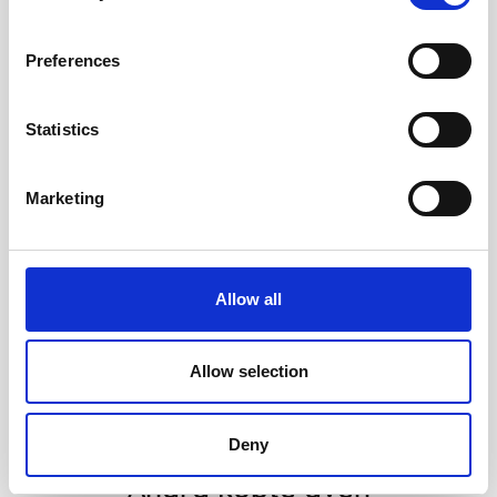
Preferences
Statistics
Marketing
Familjekalender Praktisk
Familjekalender Color
Allow all
2027
Blocking 2027
149 kr/st
119 kr/st
Allow selection
Köp
Köp
Deny
Andra köpte även