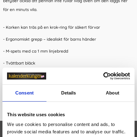
betyder också att pennan inte rullar iväg även om den läggs ner
för en minuts vila.
- Korken kan träs på en krok-ring för säkert förvar
- Ergonomiskt grepp – idealiskt för barns händer
- M-spets med ca 1 mm linjebredd
- Tvättbart bläck
-Kan vara utan kork i upp till 24 timmar utan att torka
Consent
Details
About
This website uses cookies
We use cookies to personalise content and ads, to
Egenskaper
öpp
provide social media features and to analyse our traffic.