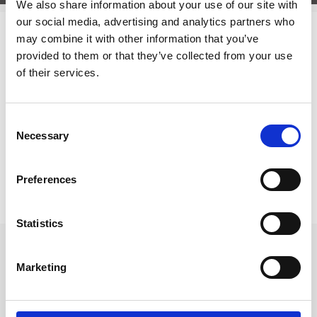
We also share information about your use of our site with
our social media, advertising and analytics partners who
may combine it with other information that you’ve
Relaterade kategorier
provided to them or that they’ve collected from your use
of their services.
Kontorsvaror
Kontorsvaror / Skriva & Rita /
Pennor & Tillbehör
Consent
Kontorsvaror /
Skriva & Rita
Necessary
Selection
Prishistorik
Preferences
Lägsta pris senaste 30 dagarna är 109 kr (2026-08-07)
Statistics
Andra tittade även på
Marketing