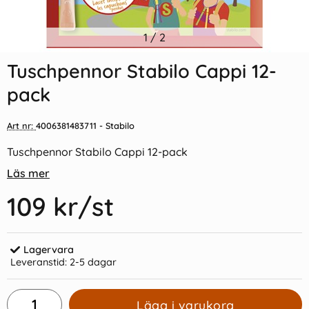
Indexflikar och Frixion clicker
1
/
2
Färgpennor 24-Pack i
svart
Papptub
Tuschpennor Stabilo Cappi 12-
55 kr/st
65 kr/st
pack
Köp
Köp
Art nr:
4006381483711
- Stabilo
Tuschpennor Stabilo Cappi 12-pack
Läs mer
109 kr
/st
Lagervara
Leveranstid:
2-5 dagar
Lägg i varukorg