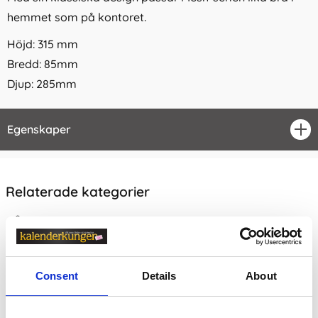
hemmet som på kontoret.
Höjd: 315 mm
Bredd: 85mm
Djup: 285mm
Egenskaper
öpp
Relaterade kategorier
Kontorsvaror /
Arkivera
Kontorsvaror
Consent
Details
About
Prishistorik