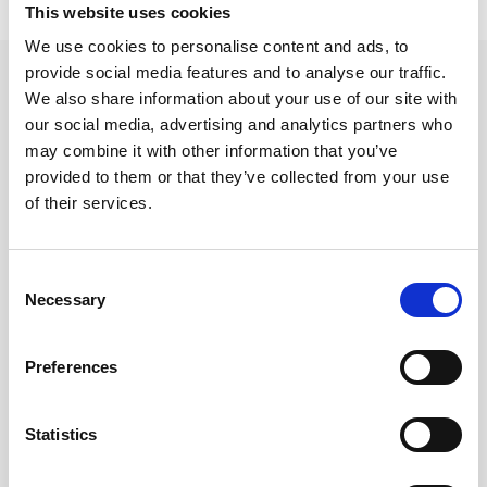
Lägsta pris senaste 30 dagarna är 139 kr (2026-08-06)
This website uses cookies
We use cookies to personalise content and ads, to
provide social media features and to analyse our traffic.
Andra tittade även på
We also share information about your use of our site with
our social media, advertising and analytics partners who
may combine it with other information that you’ve
provided to them or that they’ve collected from your use
of their services.
Consent
Necessary
Selection
Preferences
Mumin Ringpärm A4 Rosa
Fotoblad A4 225x297 Vit
25-pack
Statistics
47 kr/st
69 kr/st