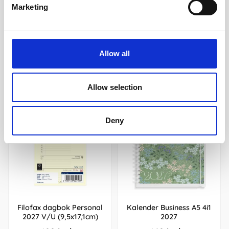
Marketing
Köp
Köp
Andra köpte även
Allow all
Allow selection
Deny
Filofax dagbok Personal
Kalender Business A5 4i1
2027 V/U (9,5x17,1cm)
2027