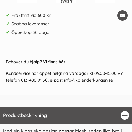
✓
Fraktfritt vid 600 kr
✓
Snabba leveranser
✓
Öppetköp 30 dagar
Behöver du hjälp? Vi finns här!
Kundservice har öppet helgfria vardagar kl 09.00-15.00 via
telefon
013-480 91 30
, e-post
info@kalenderkungen.se
Produktbeskrivning
Stä
Med sin klassiska design passar Mesh-serien lika bra i