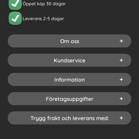
Öppet köp 30 dagar
Leverans 2-5 dagar
Om oss
Kundservice
Information
Företagsuppgifter
Trygg frakt och leverans med: