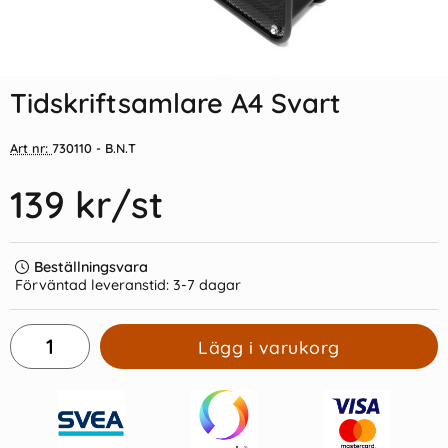
Indexflikar och Frixion clicker
Filofax Arkivpärm Personal
svart
Grå
Tidskriftsamlare A4 Svart
55 kr/st
199 kr/st
Art nr:
730110
- B.N.T
Köp
Köp
139 kr
/st
Beställningsvara
Förväntad leveranstid:
3-7 dagar
Lägg i varukorg