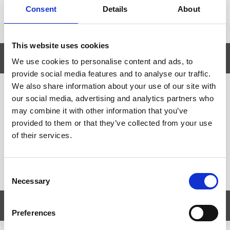
Consent
Details
About
This website uses cookies
Produktbeskrivning
Stä
We use cookies to personalise content and ads, to
provide social media features and to analyse our traffic.
Detta är en kvalitetspensel från Raphael som passar för
We also share information about your use of our site with
our social media, advertising and analytics partners who
akrylmålning i högsta kvalitet. Syntetpensel Raphael
may combine it with other information that you’ve
softacryl flat har långt grålackerat skaft.
provided to them or that they’ve collected from your use
Storlek: 6
of their services.
Skaft: Långt
Consent
Necessary
Selection
Egenskaper
öpp
Preferences