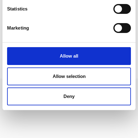
Statistics
Relaterade kategorier
Konstnärsmaterial
Marketing
Konstnärsmaterial /
Penslar
Allow all
Prishistorik
Lägsta pris senaste 30 dagarna är 41 kr (2026-08-07)
Allow selection
Deny