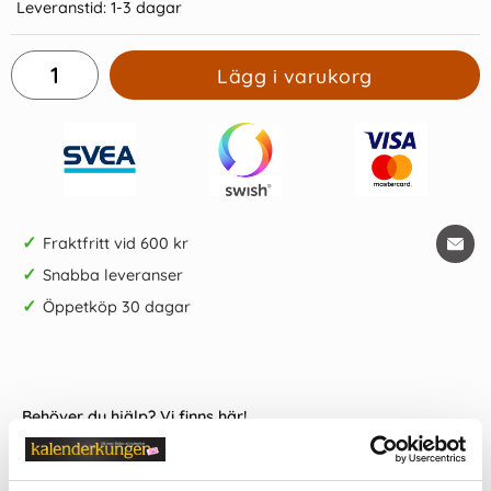
Leveranstid:
1-3 dagar
Lägg i varukorg
✓
Fraktfritt vid 600 kr
✓
Snabba leveranser
✓
Öppetköp 30 dagar
Behöver du hjälp? Vi finns här!
Kundservice har öppet helgfria vardagar kl 09.00-15.00 via
telefon
013-480 91 30
, e-post
info@kalenderkungen.se