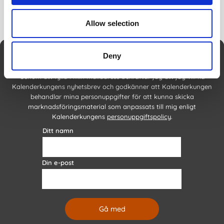
Allow selection
Deny
Nyhetsbrev
Genom att fylla i min mailadress bekräftar jag att jag vill ha
Kalenderkungens nyhetsbrev och godkänner att Kalenderkungen
behandlar mina personuppgifter för att kunna skicka
marknadsföringsmaterial som anpassats till mig enligt
Kalenderkungens
personuppgiftspolicy
.
Ditt namn
Din e-post