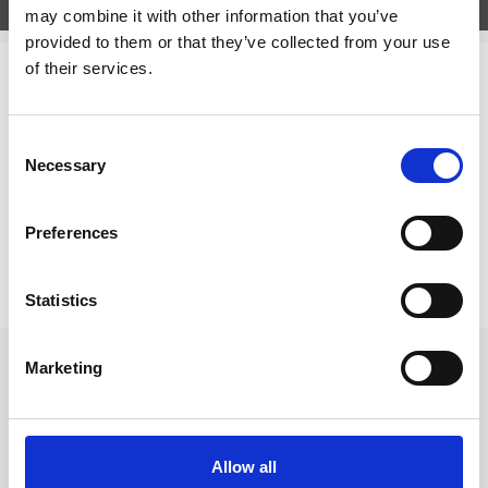
may combine it with other information that you’ve
provided to them or that they’ve collected from your use
of their services.
Relaterade kategorier
Konstnärsmaterial
Consent
Necessary
Selection
Konstnärsmaterial /
Penslar
Preferences
Prishistorik
Lägsta pris senaste 30 dagarna är 32 kr (2026-08-08)
Statistics
Marketing
Allow all