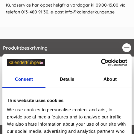
Kundservice har öppet helgfria vardagar kl 09.00-15.00 via
telefon
013-480 91 30
, e-post
info@kalenderkungen.se
Produktbeskrivning
Stä
Detta är en kvalitetspensel från Raphael som passar för
akrylmålning i högsta kvalitet. Syntetpensel Raphael
Consent
Details
About
softacryl flat har långt grålackerat skaft.
Storlek: 0
This website uses cookies
Skaft: Långt
We use cookies to personalise content and ads, to
provide social media features and to analyse our traffic.
We also share information about your use of our site with
our social media, advertising and analytics partners who
Egenskaper
öpp