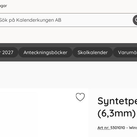
agar
r 2027
Anteckningsböcker
Skolkalender
Varumä
Syntetpe
(6,3mm) 
Art nr:
5301010
- Win