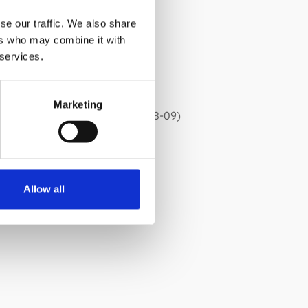
rial
se our traffic. We also share
rial /
Penslar
ers who may combine it with
 services.
Marketing
te 30 dagarna är 76 kr (2026-08-09)
Allow all