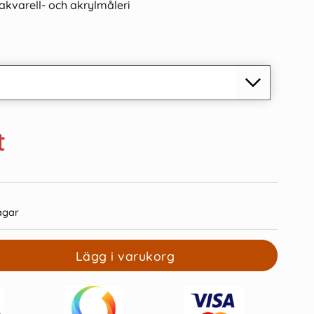
akvarell- och akrylmåleri
t
agar
Lägg i varukorg