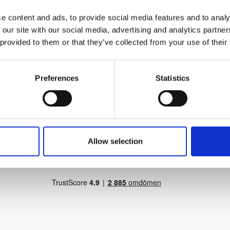
Konstnärsmate
e content and ads, to provide social media features and to analy
n fått tre egenskaper som är
Konstnärsmate
 our site with our social media, advertising and analytics partn
yrka och spänst, medan de tunnare
 provided to them or that they’ve collected from your use of their
mans formar fibrerna gång på
Prishistorik
lmåleri. Skaften är speciellt
Preferences
Statistics
ndets gång, hylsorna är av
Lägsta pris senas
 korrosion och att penselhåren
Allow selection