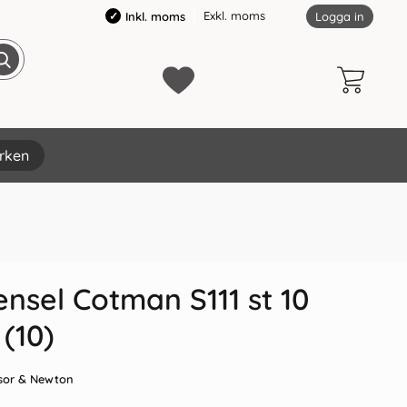
Exkl. moms
Inkl. moms
Logga in
rken
nsel Cotman S111 st 10
(10)
sor & Newton