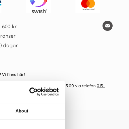
d 600 kr
ranser
0 dagar
 Vi finns här!
ppet helgfria vardagar kl 09.00-15.00 via telefon
013-
info@kalenderkungen.se
About
egorier