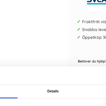
✓
Fraktfritt vi
✓
Snabba leve
✓
Öppetköp 3
Behöver du hjälp?
Kundservice har ö
480 91 30
, e-post
Details
Relaterade kat