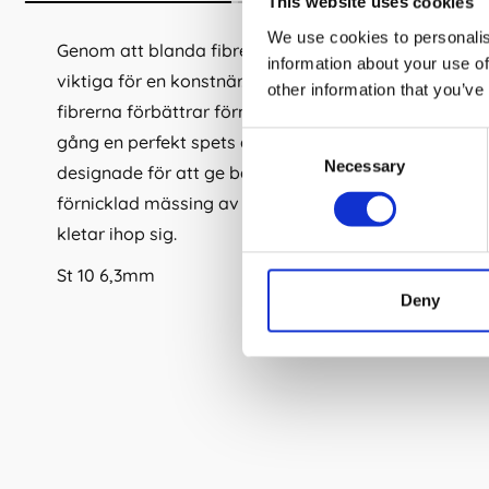
This website uses cookies
We use cookies to personalis
Genom att blanda fibrer av olika tjocklek har pensel
information about your use of
viktiga för en konstnär. De tjockare fibrerna ger st
other information that you’ve
fibrerna förbättrar förmågan att bära färg. Tillsam
Consent
gång en perfekt spets anpassad för akvarell- och akry
Necessary
Selection
designade för att ge balans och komfort under måla
förnicklad mässing av hög kvalitet vilket förhindrar
kletar ihop sig.
St 10 6,3mm
Deny