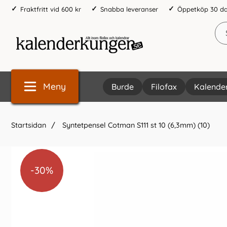
Fraktfritt vid 600 kr
Snabba leveranser
Öppetköp 30 d
Meny
Burde
Filofax
Kalende
Startsidan
Syntetpensel Cotman S111 st 10 (6,3mm) (10)
-30%