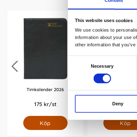
Consent
This website uses cookies
We use cookies to personalis
information about your use of
other information that you’ve
Consent
Necessary
Selection
Timkalender 2026
Kalender Väggblad År
175 kr/st
45 kr/st
Deny
Köp
Köp