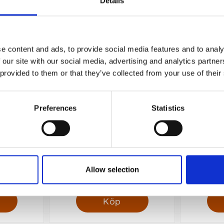
Details
e content and ads, to provide social media features and to analy
 our site with our social media, advertising and analytics partn
 provided to them or that they’ve collected from your use of their
Preferences
Statistics
splan 2027
Whiteboardtavla veckoplanering
Hemkal
42x30 cm
89 kr/st
Allow selection
Köp