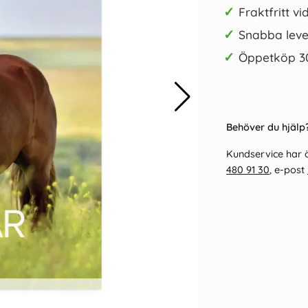
✓
Fraktfritt vi
✓
Snabba leve
✓
Öppetköp 3
a Stabilo
Notisblock 150x101 100 Blad
Väggkale
Behöver du hjälp?
et 8/fp
Kraftpapper
39 kr/st
Kundservice har ö
480 91 30
, e-post
Köp