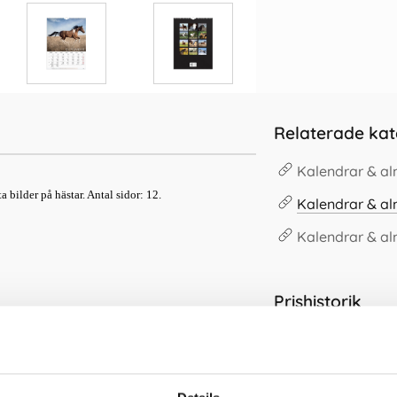
Relaterade kat
Kalendrar & a
bilder på hästar. Antal sidor: 12.
Kalendrar & a
Kalendrar & a
Prishistorik
Lägsta pris senast
Andra köpte även