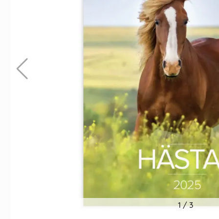
Indexflikar och Frixion clicker svart
Överstrykningspenn
Green Boss Desks
55 kr/st
159 kr/st
Köp
Köp
1
/
3