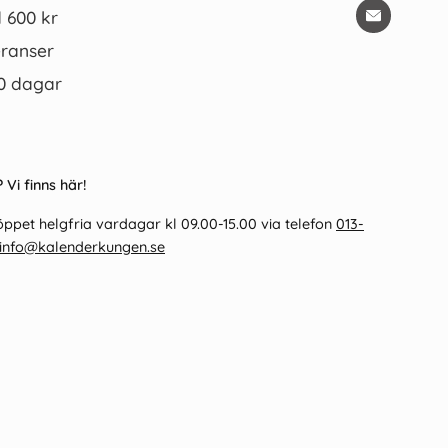
d 600 kr
ranser
0 dagar
nder Katt liten 2026
Fickkalender Maxinote blå kartong
 Vi finns här!
2027
75 kr/st
69 kr/st
ppet helgfria vardagar kl 09.00-15.00 via telefon
013-
info@kalenderkungen.se
Köp
Köp