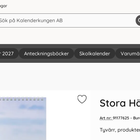
agar
r 2027
Anteckningsböcker
Skolkalender
Varumä
Vi rekommenderar
Stora H
Art nr:
91177625
- Bur
Tyvärr, produkten