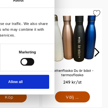
About
se our traffic. We also share
ers who may combine it with
 services.
Marketing
endern 2026-2027
Vattenflaska Du är bäst -
termosflaska
129 kr/st
249 kr/st
Allow all
Köp
Välj ...