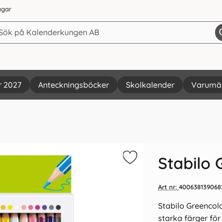
agar
r 2027
Anteckningsböcker
Skolkalender
Varumä
Vi rekommenderar
Stabilo 
Art nr:
400638139068
Stabilo Greencol
starka färger fö