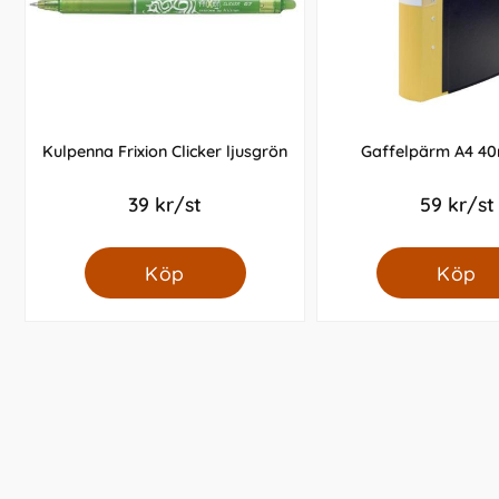
Kulpenna Frixion Clicker ljusgrön
Gaffelpärm A4 4
39 kr/st
59 kr/st
Köp
Köp