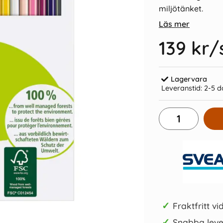
miljötänket.
Läs mer
139 kr
/
Lagervara
lå 40mm
Kollegieblock A4 70 Gr Rutat
Kulpenn
Leveranstid:
2-5 d
32 kr/st
Köp
✓
Fraktfritt vi
✓
Snabba leve