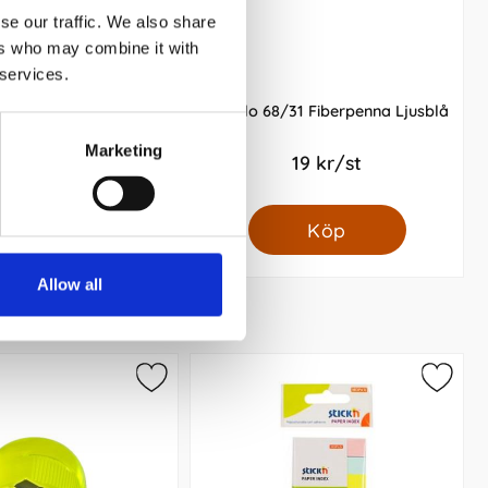
se our traffic. We also share
ers who may combine it with
 services.
o Point 88 40-pack
Stabilo 68/31 Fiberpenna Ljusblå
Marketing
599 kr/st
19 kr/st
Köp
Köp
Allow all