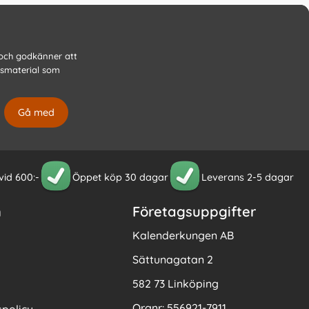
 och godkänner att
gsmaterial som
 vid 600:-
Öppet köp 30 dagar
Leverans 2-5 dagar
n
Företagsuppgifter
Kalenderkungen AB
Sättunagatan 2
582 73 Linköping
Orgnr: 556921-7911