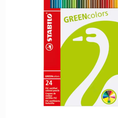
Indexflikar och Frixion clicker svart
Gaffelpärm A4 b
55 kr/st
59 kr/st
Köp
Köp