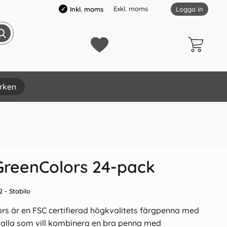
Exkl. moms
Inkl. moms
Logga in
rken
×
GreenColors 24-pack
2
- Stabilo
ors är en FSC certifierad högkvalitets färgpenna med
r alla som vill kombinera en bra penna med