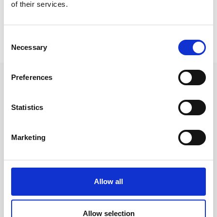
of their services.
Prishistorik
Consent
Necessary
Selection
Lägsta pris senaste 30 dagarna är 269 kr (2026-08-06)
Preferences
Andra tittade även på
Statistics
Marketing
Allow all
Allow selection