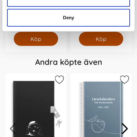
Moleskine Akvarellpennor
Kulpenna Mini med
12st
touchfunktion metallic
ljusrosa
Deny
359 kr/st
49 kr/st
Köp
Köp
Andra köpte även