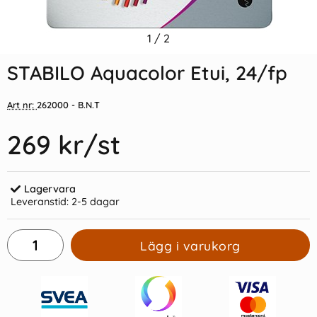
Indexflikar och Frixion clicker
1
/
2
Stabilo 68 6-pack Neon
svart
STABILO Aquacolor Etui, 24/fp
55 kr/st
109 kr/st
Art nr:
262000
- B.N.T
Köp
Köp
269 kr
/st
Lagervara
Leveranstid:
2-5 dagar
Lägg i varukorg