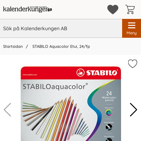
Meny
Startsidan
STABILO Aquacolor Etui, 24/fp
×
Vi rekommenderar