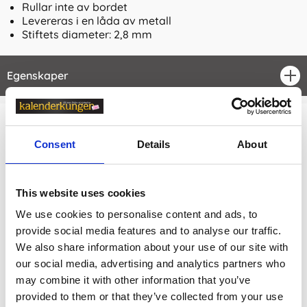
Rullar inte av bordet
Levereras i en låda av metall
Stiftets diameter: 2,8 mm
Egenskaper
öpp
Relaterade kategorier
Consent
Details
About
Kontorsvaror
Kontorsvaror / Skriva & Rita /
Pennor & Tillbehör
This website uses cookies
We use cookies to personalise content and ads, to
Kontorsvaror /
Skriva & Rita
provide social media features and to analyse our traffic.
Konstnärsmaterial / Konstnärspennor /
Akvarellpen
We also share information about your use of our site with
nor
our social media, advertising and analytics partners who
Konstnärsmaterial
may combine it with other information that you’ve
provided to them or that they’ve collected from your use
Visa fler
(1 mer)