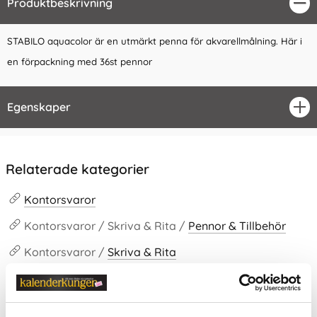
Produktbeskrivning
Stä
STABILO aquacolor är en utmärkt penna för akvarellmålning. Här i
en förpackning med 36st pennor
Egenskaper
öpp
Relaterade kategorier
Kontorsvaror
Kontorsvaror / Skriva & Rita /
Pennor & Tillbehör
Kontorsvaror /
Skriva & Rita
Konstnärsmaterial
Konstnärsmaterial / Konstnärspennor /
Akvarellpen