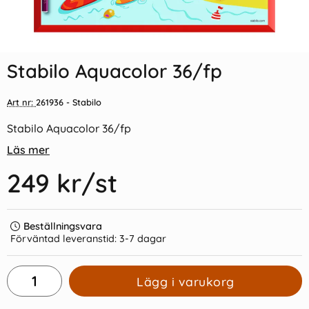
Indexflikar och Frixion clicker
Stabilo Boss 6-pack pastell
svart
Stabilo Aquacolor 36/fp
55 kr/st
159 kr/st
Art nr:
261936
- Stabilo
Köp
Köp
Stabilo Aquacolor 36/fp
Läs mer
249 kr
/st
Beställningsvara
Förväntad leveranstid:
3-7 dagar
Lägg i varukorg