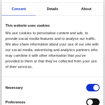
Konstnärsmaterial
Consent
Details
About
Konstnärsmaterial /
Konstnärspennor
Visa fler
(2 mer)
This website uses cookies
We use cookies to personalise content and ads, to
provide social media features and to analyse our traffic.
Prishistorik
We also share information about your use of our site with
Lägsta pris senaste 30 dagarna är 19 kr (2026-08-07)
our social media, advertising and analytics partners who
may combine it with other information that you’ve
provided to them or that they’ve collected from your use
Andra tittade även på
of their services.
Consent
Necessary
Selection
Preferences