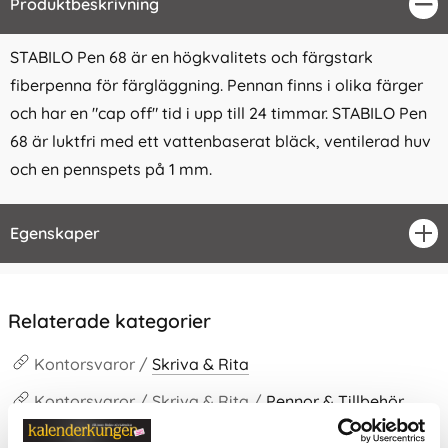
Produktbeskrivning
Stä
STABILO Pen 68 är en högkvalitets och färgstark
fiberpenna för färgläggning. Pennan finns i olika färger
och har en "cap off" tid i upp till 24 timmar. STABILO Pen
68 är luktfri med ett vattenbaserat bläck, ventilerad huv
och en pennspets på 1 mm.
Egenskaper
öpp
Relaterade kategorier
Kontorsvaror /
Skriva & Rita
Kontorsvaror / Skriva & Rita /
Pennor & Tillbehör
Kontorsvaror