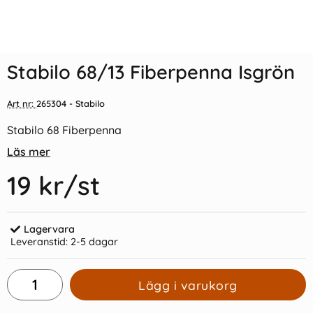
Indexflikar och Frixion clicker
Stabilo 68/32 Fiberpenna
svart
Azurblå
Stabilo 68/13 Fiberpenna Isgrön
55 kr/st
19 kr/st
Art nr:
265304
- Stabilo
Köp
Köp
Stabilo 68 Fiberpenna
Läs mer
19 kr
/st
Lagervara
Leveranstid:
2-5 dagar
Lägg i varukorg