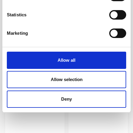
Statistics
Marketing
Stabilo 68/17 Fiberpenna
Stabilo Point 88/40 Röd
Heliotrop rosa
19 kr/st
14 kr/st
Allow all
Köp
Köp
Allow selection
Andra köpte även
Deny