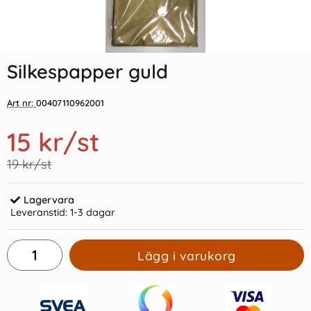
Indexflikar och Frixion clicker
Silkespapper vit
svart
Silkespapper guld
19 kr
55 kr/st
/st
15 kr
/st
Art nr:
00407110962001
Köp
Köp
15 kr
/st
19 kr/st
Lagervara
Leveranstid:
1-3 dagar
Lägg i varukorg