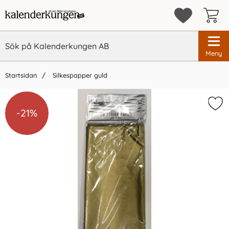
Meny
Startsidan
Silkespapper guld
×
Vi rekommenderar
-21%
-21%