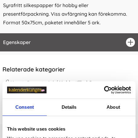
Syrafritt silkespapper för hobby eller
presentförpackning. Viss avfärgning kan förekomma.
Format 50x75cm, paketet innehåller 5 ark.
Egenskaper
öpp
Relaterade kategorier
Konstnärsmaterial /
Hobbytillbehör
Prishistorik
Consent
Details
About
Lägsta pris senaste 30 dagarna är 15 kr (2026-08-09)
This website uses cookies
Andra tittade även på