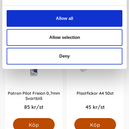
Andra köpte även
Allow all
Allow selection
Deny
Patron Pilot Frixion 0,7mm
Plastfickor A4 50st
Svartblå
85 kr/st
45 kr/st
Köp
Köp