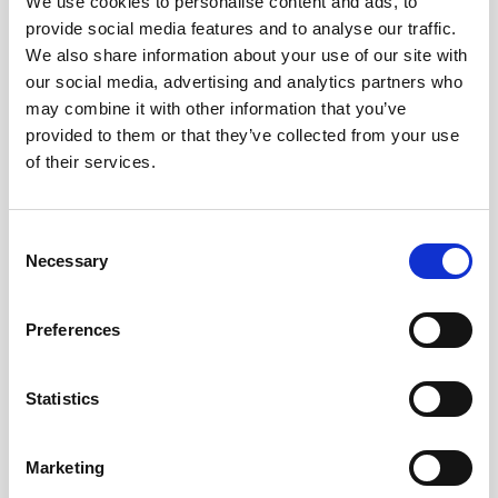
We use cookies to personalise content and ads, to
provide social media features and to analyse our traffic.
We also share information about your use of our site with
our social media, advertising and analytics partners who
may combine it with other information that you’ve
provided to them or that they’ve collected from your use
of their services.
Consent
Necessary
Selection
Stabilo 68 6-pack
Stabilo 68 20-pack Soft
Preferences
109 kr/st
379 kr/st
Statistics
Köp
Köp
Marketing