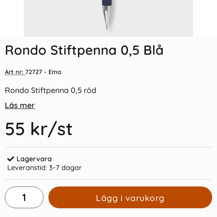
Indexflikar och Frixion clicker
Blyertsstift AinStein 0,3mm HB
svart
Rondo Stiftpenna 0,5 Blå
55 kr/st
45 kr/st
Art nr:
72727
- Emo
Köp
Köp
Rondo Stiftpenna 0,5 röd
Läs mer
55 kr
/st
Lagervara
Leveranstid:
3-7 dagar
Lägg i varukorg