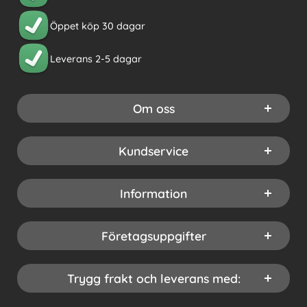
Öppet köp 30 dagar
Leverans 2-5 dagar
Om oss
Kundservice
Information
Företagsuppgifter
Trygg frakt och leverans med: