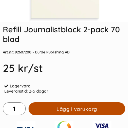
Indexflikar och Frixion clicker
Journalistblock A7
svart
Refill Journalistblock 2-pack 70
55 kr/st
45 kr/st
blad
Köp
Köp
Art nr:
92607200
- Burde Publishing AB
25 kr
/st
Lagervara
Leveranstid:
2-5 dagar
Lägg i varukorg