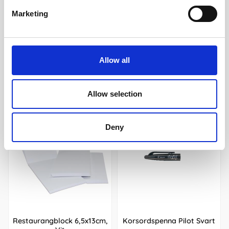
Marketing
Köp
Köp
Allow all
Andra köpte även
Allow selection
Deny
Restaurangblock 6,5x13cm,
Korsordspenna Pilot Svart