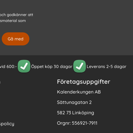
 och godkänner att
gsmaterial som
 vid 600:-
Öppet köp 30 dagar
Leverans 2-5 dagar
n
Företagsuppgifter
Kalenderkungen AB
Sättunagatan 2
582 73 Linköping
Orgnr: 556921-7911
policy