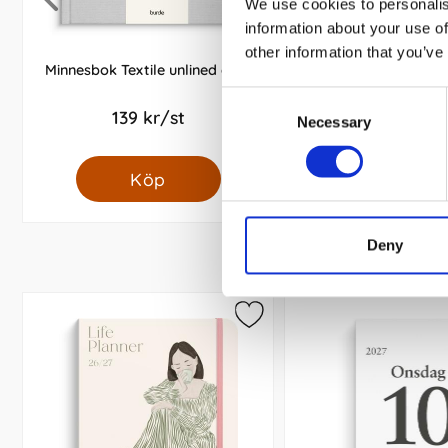
We use cookies to personalis
information about your use of
other information that you’ve
Minnesbok Textile unlined grey
Minnesbok Textile un
blue
Consent
139 kr/st
139 kr/st
Necessary
Selection
Köp
Köp
Deny