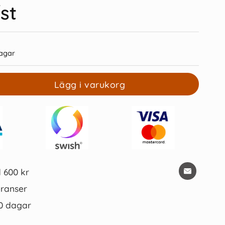
st
agar
Lägg i varukorg
ivat A5 3 kol 32 sidor
Kalender Väggblad Trend 2027
39 kr/st
89 kr/st
Köp
Köp
d 600 kr
ranser
0 dagar