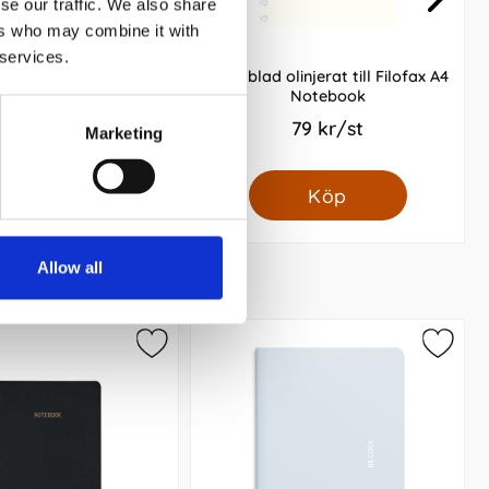
se our traffic. We also share
ers who may combine it with
 services.
m Notebook A4+ hard
Extrablad olinjerat till Filofax A4
vart olinjerad
Notebook
399 kr/st
79 kr/st
Marketing
Köp
Köp
Allow all