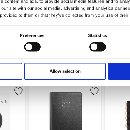
e content and ads, to provide social media features and to analy
 our site with our social media, advertising and analytics partn
 provided to them or that they’ve collected from your use of their
lined dark
My recipes
Leuchttur
S
239 kr/st
Preferences
Statistics
Köp
Allow selection
Andra köpte även