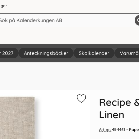
agar
r 2027
Anteckningsböcker
Skolkalender
Varumä
Vi rekommenderar
Recipe 
Linen
Art nr:
45-1461
- Paper