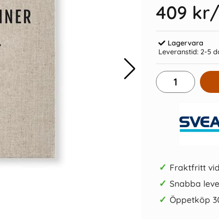
409 kr
/
Lagervara
Leveranstid:
2-5 d
splan 2027
Klassens almanacka 2026-2027
Kassabok Pr
189 kr/st
Köp
✓
Fraktfritt vi
✓
Snabba leve
✓
Öppetköp 3