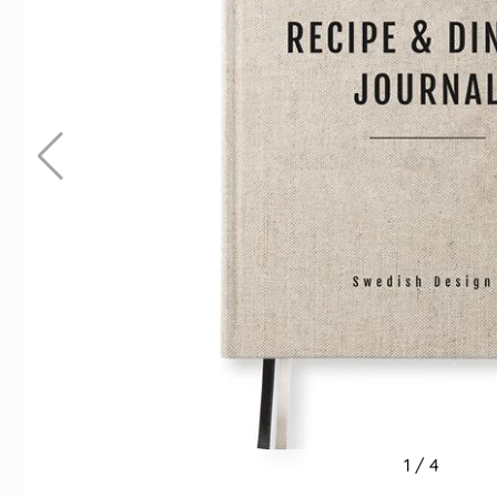
Indexflikar och Frixion clicker svart
Kalender Väggblad År
55 kr/st
45 kr/st
Köp
Köp
1
/
4