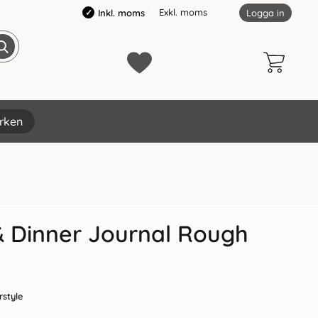
Exkl. moms
Inkl. moms
Logga in
rken
×
& Dinner Journal Rough
style