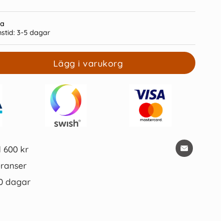
ra
stid:
3-5 dagar
Lägg i varukorg
ieblock A5 linjerat
Pennvässare Bantex
22 kr/st
10 kr/st
Köp
Köp
d 600 kr
ranser
0 dagar