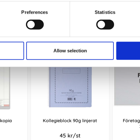
Köp
Preferences
Statistics
Andra köpte även
Allow selection
kopia
Kollegieblock 90g linjerat
Företag
45 kr/st