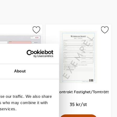
About
ns A5L med 1 kopia
Köpekontrakt Fastighet/Tomträtt
se our traffic. We also share
numrerade
ers who may combine it with
99 kr/st
35 kr/st
 services.