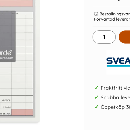
Beställningsva
Förväntad leveran
assabok
Radergummi Actual
Kolleg
t
5 kr/st
Köp
✓
Fraktfritt vi
✓
Snabba leve
✓
Öppetköp 3