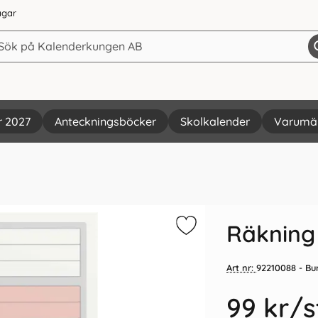
agar
r 2027
Anteckningsböcker
Skolkalender
Varumä
Vi rekommenderar
Räkning
Art nr:
92210088
- Bu
99 kr
/s