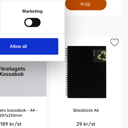
Köp
Köp
Marketing
Allow all
ets kassabok - A4 -
Skissblock A6
297x210mm
189 kr/st
29 kr/st