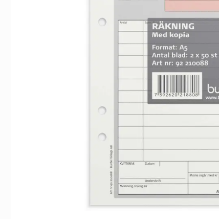
Indexflikar och Frixion clicker svart
Jordbrukarens k
55 kr/st
489 kr/s
Köp
Köp