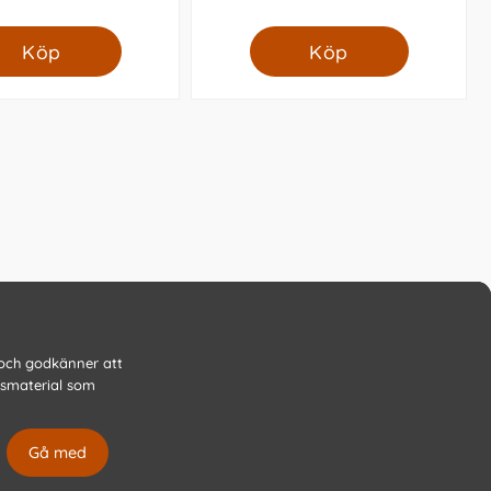
Köp
Köp
 och godkänner att
gsmaterial som