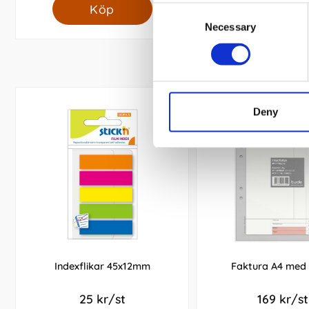
Köp
Köp
Consent
Necessary
Selection
Deny
Indexflikar 45x12mm
Faktura A4 med 
25 kr/st
169 kr/st