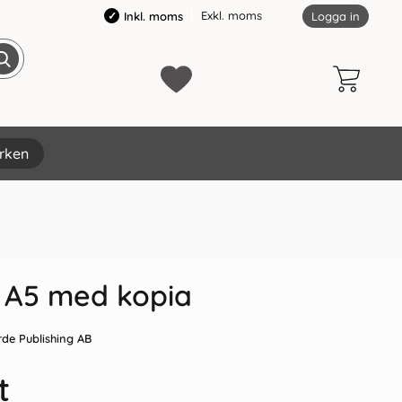
Exkl. moms
Inkl. moms
Logga in
rken
×
 A5 med kopia
rde Publishing AB
t