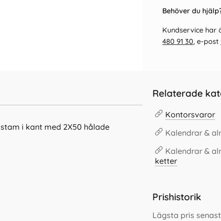
Behöver du hjälp?
Kundservice har ö
480 91 30
, e-post
Relaterade kat
Kontorsvaror
stam i kant med 2X50 hålade
Kalendrar & a
Kalendrar & al
ketter
Prishistorik
Lägsta pris senas