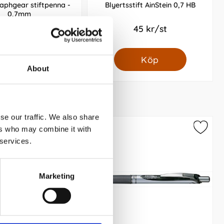
aphgear stiftpenna -
Blyertsstift AinStein 0,7 HB
0,7mm
119 kr/st
45 kr/st
Köp
Köp
About
se our traffic. We also share
ers who may combine it with
 services.
Marketing