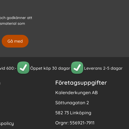
 och godkänner att
gsmaterial som
 vid 600:-
Öppet köp 30 dagar
Leverans 2-5 dagar
n
Företagsuppgifter
Kalenderkungen AB
Sättunagatan 2
582 73 Linköping
Orgnr: 556921-7911
policy