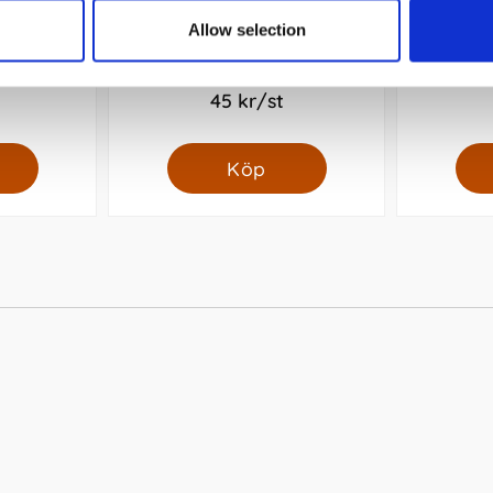
Allow selection
l blå 0,5
Kollegieblock 90g rutat
Rad
45 kr/st
Köp