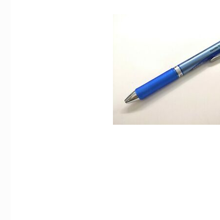
Indexflikar och Frixion clicker svart
Pentel BLN 75 Energel
- Svart
55 kr/st
49 kr/st
Köp
Köp