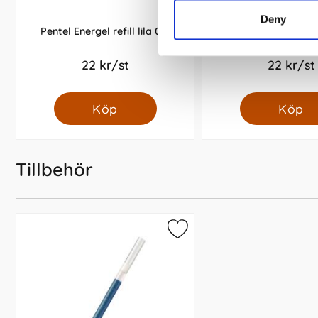
Deny
Pentel Energel refill lila 0,7
Pentel Energel refil
22 kr/st
22 kr/st
Köp
Köp
Tillbehör