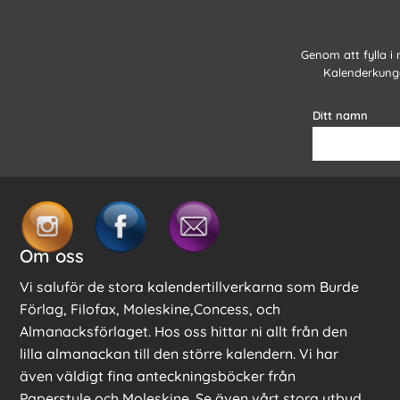
Genom att fylla i
Kalenderkunge
Ditt namn
Om oss
Vi saluför de stora kalendertillverkarna som Burde
Förlag, Filofax, Moleskine,Concess, och
Almanacksförlaget. Hos oss hittar ni allt från den
lilla almanackan till den större kalendern. Vi har
även väldigt fina anteckningsböcker från
Paperstyle och Moleskine. Se även vårt stora utbud