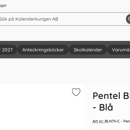
agar
r 2027
Anteckningsböcker
Skolkalender
Varumä
Vi rekommenderar
Pentel 
- Blå
Art nr:
BLN75-C
- Pen