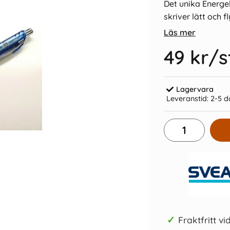
Det unika Energel
skriver lätt och f
Läs mer
49 kr
/s
 0,5mm kula
Pentel BL 77 Energel 0,7mm kula -
Pentel BL 7
Lagervara
Grön
Leveranstid:
2-5 d
49 kr/st
Köp
✓
Fraktfritt vi