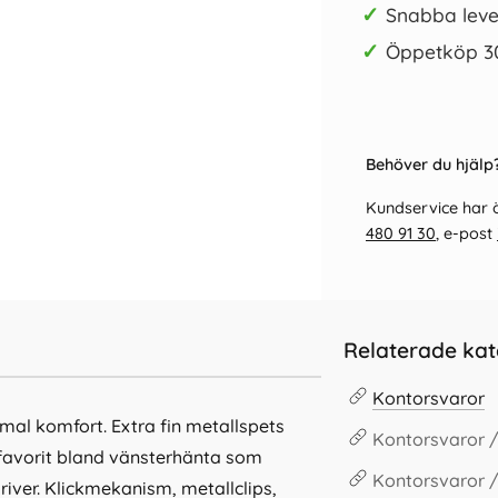
✓
Snabba leve
✓
Öppetköp 3
Behöver du hjälp?
Kundservice har ö
480 91 30
, e-post
Relaterade kat
Kontorsvaror
mal komfort. Extra fin metallspets
Kontorsvaror /
ll favorit bland vänsterhänta som
Kontorsvaror 
iver. Klickmekanism, metallclips,