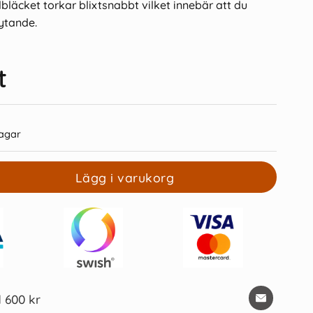
bläcket torkar blixtsnabbt vilket innebär att du
lytande.
t
7 Energel 0,7mm kula -
Pentel Energel refill röd 0,7
Lila
agar
49 kr/st
22 kr/st
Lägg i varukorg
Köp
Köp
d 600 kr