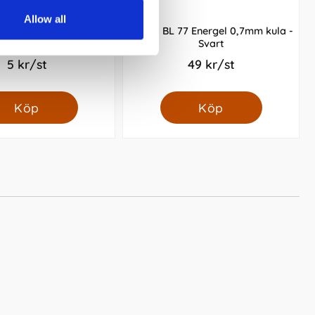
Allow all
ergummi Actual
Pentel BL 77 Energel 0,7mm kula -
Svart
5 kr/st
49 kr/st
Köp
Köp