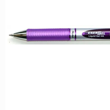
Indexflikar och Frixion clicker svart
Pentel BL 77 Energel 
Grön
55 kr/st
49 kr/st
Köp
Köp