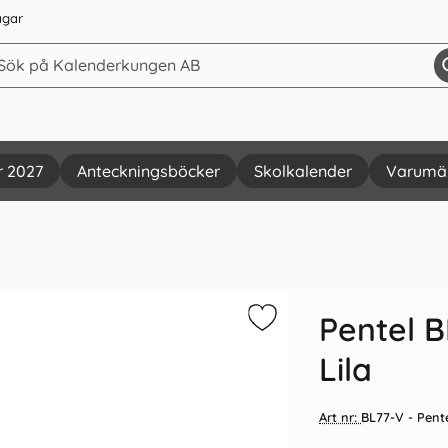
agar
r 2027
Anteckningsböcker
Skolkalender
Varumä
Vi rekommenderar
Pentel B
Lila
Art nr:
BL77-V
- Pent