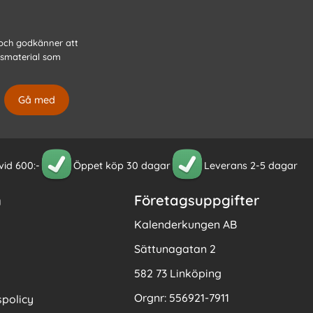
 och godkänner att
gsmaterial som
 vid 600:-
Öppet köp 30 dagar
Leverans 2-5 dagar
n
Företagsuppgifter
Kalenderkungen AB
Sättunagatan 2
582 73 Linköping
Orgnr: 556921-7911
policy