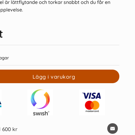
l är lättflytande och torkar snabbt och du får en
upplevelse.
t
 75 Energel 0,5mm kula
Pentel Energel refill lila 0,7
- Blå
agar
49 kr/st
22 kr/st
Lägg i varukorg
Köp
Köp
d 600 kr