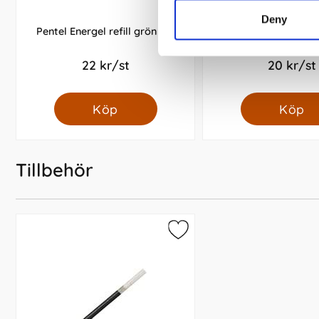
Deny
Pentel Energel refill grön 0,7
Pentel Energel refill
22 kr/st
20 kr/st
Köp
Köp
Tillbehör