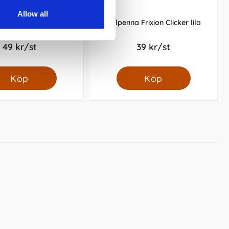
Allow all
 75 Energel 0,5mm kula
Kulpenna Frixion Clicker lila
- Svart
49 kr/st
39 kr/st
Köp
Köp