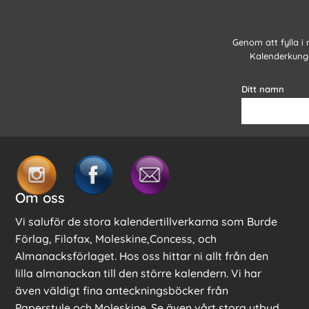
Genom att fylla i
Kalenderkunge
Ditt namn
Om oss
Vi saluför de stora kalendertillverkarna som Burde
Förlag, Filofax, Moleskine,Concess, och
Almanacksförlaget. Hos oss hittar ni allt från den
lilla almanackan till den större kalendern. Vi har
även väldigt fina anteckningsböcker från
Paperstyle och Moleskine. Se även vårt stora utbud