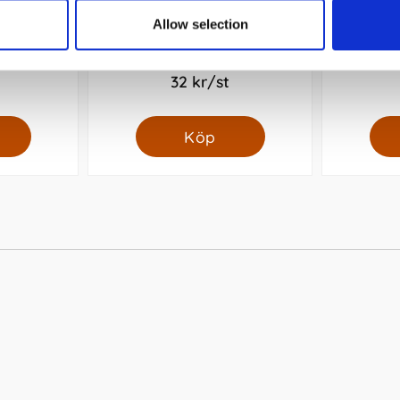
Allow selection
 svart 0,5
Kollegieblock A4 70 Gr Rutat
Pentel BLN
32 kr/st
Köp