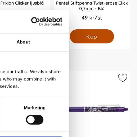
rixion Clicker ljusblå
Pentel Stiftpenna Twist-erase Click
0,7mm - Blå
39 kr/st
49 kr/st
Köp
Köp
About
se our traffic. We also share
ers who may combine it with
 services.
Marketing