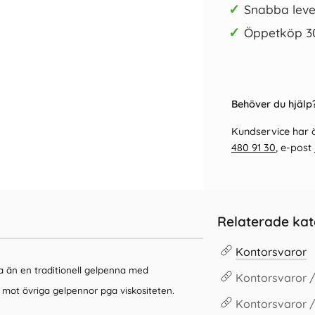
✓
Snabba leve
✓
Öppetköp 3
Behöver du hjälp?
Kundservice har ö
480 91 30
, e-post
Relaterade kat
Kontorsvaror
a än en traditionell gelpenna med
Kontorsvaror /
ig mot övriga gelpennor pga viskositeten.
Kontorsvaror 