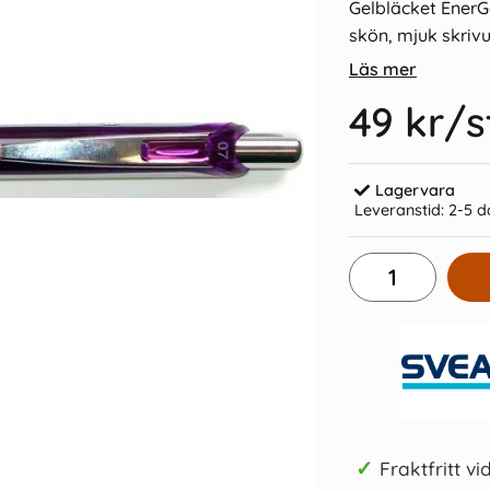
Gelbläcket EnerGe
skön, mjuk skriv
Läs mer
49 kr
/s
0,7mm kula -
Pentel BL 77 Energel 0,7mm kula -
Pentel BLN
Lagervara
Röd
Leveranstid:
2-5 d
49 kr/st
Köp
✓
Fraktfritt vi