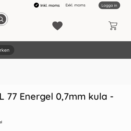
Exkl. moms
Inkl. moms
Logga in
rken
×
L 77 Energel 0,7mm kula -
el