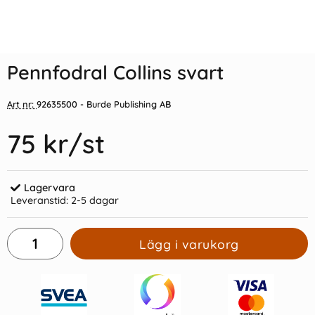
Indexflikar och Frixion clicker
Kulpenna Frixion Clicker
svart
ljusblå
Pennfodral Collins svart
55 kr/st
39 kr/st
Art nr:
92635500
- Burde Publishing AB
Köp
Köp
75 kr
/st
Lagervara
Leveranstid:
2-5 dagar
Lägg i varukorg