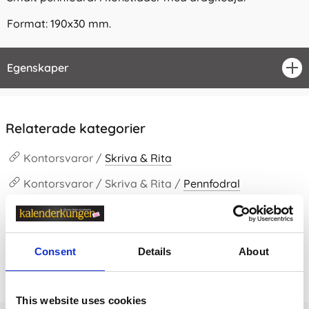
Format: 190x30 mm.
Egenskaper
öpp
Relaterade kategorier
Kontorsvaror /
Skriva & Rita
Kontorsvaror / Skriva & Rita /
Pennfodral
Kontorsvaror
Consent
Details
About
Prishistorik
Lägsta pris senaste 30 dagarna är 75 kr (2026-08-06)
This website uses cookies