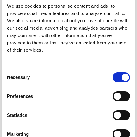
We use cookies to personalise content and ads, to
Andra tittade även på
provide social media features and to analyse our traffic.
We also share information about your use of our site with
our social media, advertising and analytics partners who
may combine it with other information that you’ve
provided to them or that they’ve collected from your use
of their services.
Consent
Necessary
Selection
Preferences
Pennfodral Casper svart
Pennfodral Jackson rosa
85 kr/st
85 kr/st
Statistics
Köp
Köp
Marketing