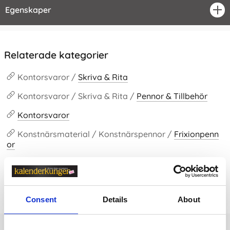
Egenskaper
öpp
Relaterade kategorier
Kontorsvaror /
Skriva & Rita
Kontorsvaror / Skriva & Rita /
Pennor & Tillbehör
Kontorsvaror
Konstnärsmaterial / Konstnärspennor /
Frixionpenn
or
Prishistorik
Consent
Details
About
Lägsta pris senaste 30 dagarna är 85 kr (2026-08-08)