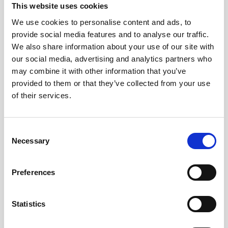
Andra tittade även på
This website uses cookies
We use cookies to personalise content and ads, to
provide social media features and to analyse our traffic.
We also share information about your use of our site with
our social media, advertising and analytics partners who
may combine it with other information that you’ve
provided to them or that they’ve collected from your use
of their services.
Consent
Necessary
Selection
Överstrykningspenna Pilot
Överstrykningspenna Pilot
Frixion Orange
Frixion Gul
Preferences
25 kr/st
25 kr/st
Statistics
Köp
Köp