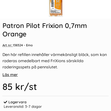
Indexflikar och Frixion clicker
Patron Pilot Frixion 0,7mm
svart
Rosa
Patron Pilot Frixion 0,7mm
55 kr/st
85 kr/st
Orange
Köp
Köp
Art nr:
138324
- Emo
Den här refillen innehåller värmekänsligt bläck, som kan
raderas omedelbart med FriXions särskilda
raderingsspets på pennslutet.
Läs mer
85 kr
/st
Lagervara
Leveranstid:
3-7 dagar