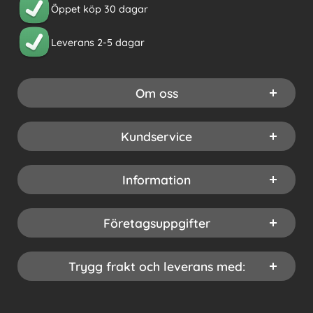
Öppet köp 30 dagar
Leverans 2-5 dagar
Om oss
Kundservice
Information
Företagsuppgifter
Trygg frakt och leverans med: